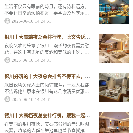
夜总会档次高
生活不仅只有眼前的苟且，还有诗和远方。
不要让日常的烦恼积累，要学会及时享乐和
放松？第一名银川金碧辉煌夜总会包厢消费
2025-06-10 14:24:31
指南小包最低酒水消1380——容纳 8人中包
最低酒水消1980...
银川十大高端夜总会排行榜，此文告诉你
快乐在哪里
夜晚又准时笼罩了银川，漫长的夜晚需要慰
藉。在这里有无尽的美酒和美味的小吃，也
有让您一展歌喉的麦克风。银川最值得去的
2025-06-10 14:24:31
十大高端夜总会排行榜荐，内含评分和推荐
理由介绍。高端夜总会推荐一银川朗庭国际
银川好玩的十大夜总会排名不得不去，哪
夜总会推荐...
家是新上榜的
来自夜场资深人士的倾情推荐，一般人我都
不告诉他！原来在银川有这几家消费优惠、
客户评分超高、包厢宽敞豪华又新鲜好玩的
2025-06-10 14:24:31
夜总会啊！快来看到底是哪一家上了榜，约
上朋友一起去打卡！TOP.1、银川朗庭国际夜
银川十大高档夜总会排行榜，跟我一起了
总会...
解银川夜生活
在美丽的银川夜晚，节奏感强烈的音乐响彻
云霄，喧嚷的人群在舞池里随着节奏摇摆，