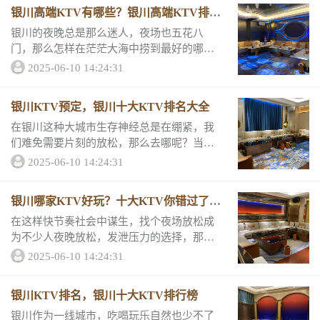
详情和评分吧！上榜KTV排名一银川铭都国
银川高端KTV有哪些？银川高端KTV排行
际KTV...
榜
银川的夜晚总是那么迷人，夜场也五花八
门，那么怎样在茫茫大海中捞到最好的哪家
呢？跟小编一起来看看银川排名前10的这几
2025-06-10 14:24:31
家KTV的消费详情和评分吧！你一定可以在
里面找到答案！高端KTV排名一银川玺豪国
银川KTV预定，银川十大KTV排名大全
际KT...
在银川这种大城市生存神经总是在绷紧，我
们难免需要片刻的放松，那么去哪呢？当然
是KTV啦！银川排名前十的KTV总是让人惊
2025-06-10 14:24:31
喜满满，让你紧绷的神经得到抚慰和欢愉，
那么这十家KTV的消费详情和评分怎么样
银川哪家KTV好玩？十大KTV你错过了哪
呢？银...
家
在这样快节奏社会中谋生，找个夜场放松成
为不少人夜晚放松，发泄压力的选择，那么
在银川有哪些适合休闲释放压力的KTV呢？
2025-06-10 14:24:31
下面这十家绝对能满足你的需求，那么他们
的消费详情和评分怎么样呢？来看看吧好玩K
银川KTV排名，银川十大KTV排行榜
TV推...
银川作为一线城市，吃喝玩乐自然也少不了