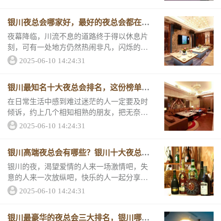
川好玩的三大KTV排名，来看看它们的评分
和消费情况吧。 银川好玩商务ktv排名第
银川夜总会哪家好，最好的夜总会都在这
一...
儿
夜幕降临，川流不息的道路终于得以休息片
刻，可有一处地方仍然热闹非凡，闪烁的灯
光照射在每个人的脸上，人们都随着音乐摇
2025-06-10 14:24:31
摆，快乐兴奋的气氛充斥着整个舞池。银川
最好是三大夜总会推荐，跟着小编来了解他
银川最知名十大夜总会排名，这份榜单肯
们的评分和...
定包你满意！
在日常生活中感到难过迷茫的人一定要及时
倾诉，约上几个相知相熟的朋友，把无奈和
失意倾注在酒杯咽下肚无疑是最好的放松方
2025-06-10 14:24:31
式了，银川这几家夜总会比较高端，无论你
是商务接待朋友、客户，都是很有面子。一
银川高端夜总会有哪些？银川十大夜总会
起来看看&...
最强排名
银川的夜，渴望爱情的人来一场激情吧，失
意的人来一次放纵吧，快乐的人一起分享
吧，寂寞的人加入狂欢吧，夜总会就是娱乐
2025-06-10 14:24:31
最佳的平台，“银川高端夜总会有哪些？银川
十大夜总会最强排名”1、...
银川最豪华的夜总会三大排名，银川哪家