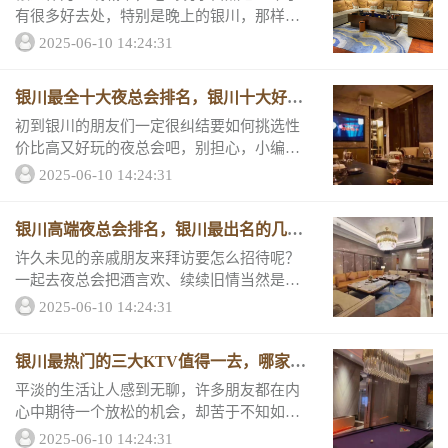
有很多好去处，特别是晚上的银川，那样迷
人又可爱，为了让你不在花花世界中迷路，
2025-06-10 14:24:31
让小编做你的向导，为你推荐十家值得一去
的KTV，让我们一起来看看他们的消费详情
银川最全十大夜总会排名，银川十大好玩
和评分吧...
夜总预订。
初到银川的朋友们一定很纠结要如何挑选性
价比高又好玩的夜总会吧，别担心，小编根
据客户评分、消费情况等情况整理出了一份
2025-06-10 14:24:31
银川排行前十的夜总会攻略，春节刚好可以
和小伙伴们去打卡，一起来看。1、银川金碧
银川高端夜总会排名，银川最出名的几家
辉煌夜总...
夜总会都在这了！
许久未见的亲戚朋友来拜访要怎么招待呢？
一起去夜总会把酒言欢、续续旧情当然是最
好的选择！特别推荐银川三大高端夜总会排
2025-06-10 14:24:31
名，内含包厢消费情况和店铺详情介绍！非
常靠。 1、银川鼎红娱乐夜总会包厢消费价
银川最热门的三大KTV值得一去，哪家KT
格 ...
V好玩
平淡的生活让人感到无聊，许多朋友都在内
心中期待一个放松的机会，却苦于不知如何
挑选娱乐场所。小编贴心地为大家整理了银
2025-06-10 14:24:31