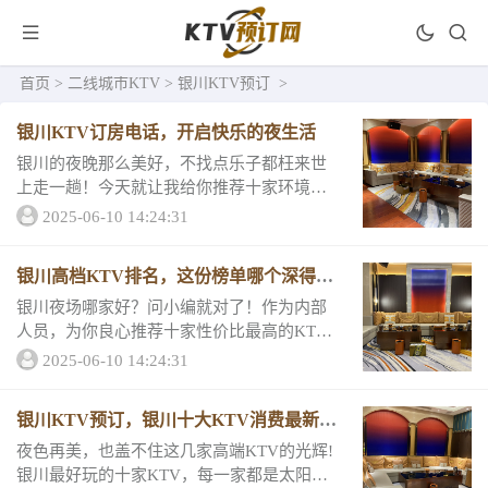
首页
>
二线城市KTV
>
银川KTV预订
>
银川KTV订房电话，开启快乐的夜生活
银川的夜晚那么美好，不找点乐子都枉来世
上走一趟！今天就让我给你推荐十家环境很
好，设备的KTV吧，包你整个夜晚刺激不无
2025-06-10 14:24:31
聊！会不会很贵？绝对不会哦！来看看它们
的消费详情和评分吧！必去的KTV排名一银
银川高档KTV排名，这份榜单哪个深得你
川玺豪...
心
银川夜场哪家好？问小编就对了！作为内部
人员，为你良心推荐十家性价比最高的KT
V，花最少的钱享受最高端的服务说的就是这
2025-06-10 14:24:31
几家啦！和我一起来看看它们的消费详情和
评分，让寻欢不迷路！高档KTV排名一银川
银川KTV预订，银川十大KTV消费最新报
葡京豪...
价
夜色再美，也盖不住这几家高端KTV的光辉!
银川最好玩的十家KTV，每一家都是太阳月