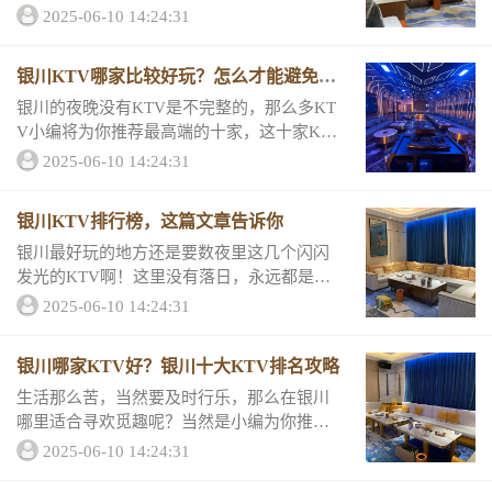
亮一样的存在，并且性价比非常高，就连挑
2025-06-10 14:24:31
剔的小编都非常满意哦，让我带你们看看它
们的消费详情和评分吧！银川KTV预订推荐
银川KTV哪家比较好玩？怎么才能避免踩
一...
雷
银川的夜晚没有KTV是不完整的，那么多KT
V小编将为你推荐最高端的十家，这十家KTV
服务很好，刺激劲爆，绝对能给你非一般的
2025-06-10 14:24:31
体验哦，那么一起来了解它们的消费详情和
评分吧！好玩KTV榜单一银川虹湾会所KT...
银川KTV排行榜，这篇文章告诉你
银川最好玩的地方还是要数夜里这几个闪闪
发光的KTV啊！这里没有落日，永远都是快
乐的白天！这十家KTV不论设备还是灯光都
2025-06-10 14:24:31
绝对高端，就连消费跟评分都超级有料哦，
一起来看看吧。银川KTV排行榜一银川星河
银川哪家KTV好？银川十大KTV排名攻略
商务...
生活那么苦，当然要及时行乐，那么在银川
哪里适合寻欢觅趣呢？当然是小编为你推荐
的这十家高端的KTV啊！它们不仅排名超
2025-06-10 14:24:31
前，而且生意火爆！一起来看看它们的消费