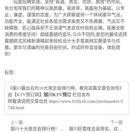
仙荟招聘女孩，坚持“真诚、务实、优质、高效”的作风，
充分发挥我们的精神以高质量，高效率，高服务为基础，以专
业，谦虚，谨慎的态度，为广大顾客提供一个休闲豪华气派，
功能齐全，能满足社会各层次需求高贵又不失典雅、气派又不
缺精致、匠心独具却不乏浪漫气息走在时尚较尖端，拓展全新
消费的零度空间！超级震撼的音乐,与众不同的,是您的最佳选择
震撼欧式风格新潮唱起来轻松设计大手笔高档实惠豪华与优
雅，豪华与清幽的完美自由空间，的试听铃音设备，体贴周
到！
标签：
《银川最出名的10大夜总会排行榜，看完这篇文章告诉你》
由【KTV预订网】
银川KTV预订
栏目发布
转载请说明文章出处
https://www.010yzh.com/yinchuanktv/5
748.html
上一篇
下一篇
银川十大夜总会排行榜！银川好玩夜总会信息都在这里
银川好耍夜总会排名，这三家中/高端夜总会绝对好玩