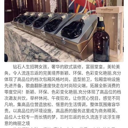
钻石人生招聘女孩，奢华的欧式装修，富丽堂皇，美轮美
奂，令人流连忘返的完美境界新颖、环保、色彩变化艳丽,充分
体现了高品位的档次包厢风格时尚，造型前卫，包厢音响设施
先进齐备，歌曲翻新速度快走在时尚较尖端，拓展全新消费的
零度空间！新颖、环保、色彩变化艳丽,充分体现了高品位的档
次邀友共饮，举杯休闲、午夜狂欢，让你赏心悦目，感觉不同
凡响，集高品位营造放松、惬意的生活情调，整体氛围雍容华
贵。以高品位的环境设施，高品质的服务这里成为商务精英、
品位人士较专一而长情的梦，忘时忘返的长久流连于这浮生得
意的绚丽之境