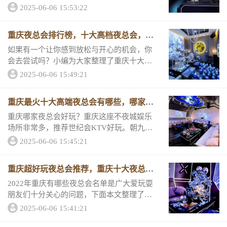
参考推荐，主要包括重庆新船堤夜总会，重
2025-06-06 15:53:22
庆紫水晶夜总会，重庆金紫薇夜总会，重庆
世纪会夜总会，重庆美洲会夜总会，重庆外
重庆夜总会排行榜，十大高档夜总会，不
滩一号夜总...
得不去。
如果有一个让你感到放松与开心的机会，你
会去尝试吗？小编为大家整理了重庆十大高
档夜总会。在重庆方便你玩耍，特别适合商
2025-06-06 15:49:21
务接待和朋友聚会，一起来看看重庆十大夜
总会排行榜和各大评分。 第一名重庆星空国
重庆最火十大高端夜总会有哪些，哪家好
际夜总...
玩
重庆哪家夜总会好玩？重庆这座不夜城娱乐
场所非常多，推荐世纪会KTV好玩。朝九晚
五的生活让人们感到压力巨大，过于疲惫和
2025-06-06 15:45:21
紧张对身体不好，可是好多朋友都不知道应
该怎么挑选夜总会，小编为大家整理了重庆
重庆超好玩夜总会推荐，重庆十大夜总会
十大好玩...
排行一览表
2022年重庆有哪些夜总会名单是广大爱玩耍
朋友们十分关心的问题，下面本文整理了重
庆好玩夜总会名单，其中包括金紫薇夜总
2025-06-06 15:41:21
会，美洲会夜总会，新船堤夜总会等，为你