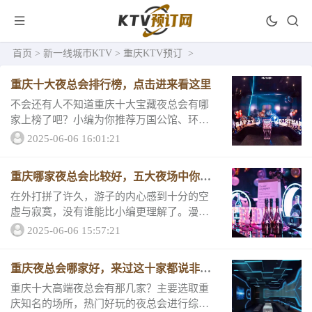
首页
>
新一线城市KTV
>
重庆KTV预订
>
重庆十大夜总会排行榜，点击进来看这里
不会还有人不知道重庆十大宝藏夜总会有哪
家上榜了吧？小编为你推荐万国公馆、环球
一号、皇家七号、江南明珠、渝都一号、新
2025-06-06 16:01:21
船提、迪拜娱乐等等！一起来看看重庆十大
夜总会排行榜吧。 好玩夜总会1重庆万国公馆
重庆哪家夜总会比较好，五大夜场中你错
夜总...
过那几家
在外打拼了许久，游子的内心感到十分的空
虚与寂寞，没有谁能比小编更理解了。漫长
的夜晚该如何度过？小编为在重庆打拼的朋
2025-06-06 15:57:21
友们制作了一份夜总会游玩攻略，一起来看
看重庆五大夜总会推荐名单吧。 重庆五大夜
重庆夜总会哪家好，来过这十家都说非常
总会最...
好
重庆十大高端夜总会有那几家？主要选取重
庆知名的场所，热门好玩的夜总会进行综合