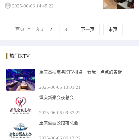
总去夜总会走一走。那么重庆夜总会哪里好
2025-06-06 14:45:22
玩？重庆高端夜总会哪些地方？本文小编旨
在为大家推荐重庆昕悦汇夜总会、重庆紫水
晶夜总会、...
首页
上一页
1
2
3
下一页
末页
热门KTV
重庆高档商务KTV排名，看我一点点的告诉
2025-06-06 13:01:21
重庆新豪会夜总会
2025-06-06 09:33:22
重庆渝豪公馆夜总会
2025-06-06 06:13:22