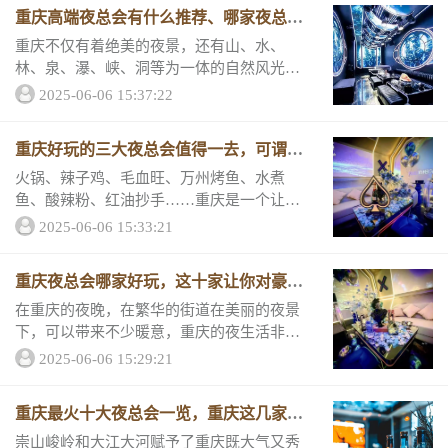
在重庆选择合适的娱乐场所做数据参考使
重庆高端夜总会有什么推荐、哪家夜总会
用！第一名...
比较好玩
重庆不仅有着绝美的夜景，还有山、水、
林、泉、瀑、峡、洞等为一体的自然风光和
丰富的历史文化景观，也吸引了不少游客。
2025-06-06 15:37:22
那么，重庆高端夜总会有什么推荐？小编为
你整理了五家比较有特征的好玩夜总会，其
重庆好玩的三大夜总会值得一去，可谓玩
中包括山茶花...
点十足
火锅、辣子鸡、毛血旺、万州烤鱼、水煮
鱼、酸辣粉、红油抄手……重庆是一个让人
止不住流口水的城市，也是众多美食爱好者
2025-06-06 15:33:21
趋之若鹜去探究的地方之一。重庆的美食让
你不得不多耍几天，那么...
重庆夜总会哪家好玩，这十家让你对豪华
夜总会认知
在重庆的夜晚，在繁华的街道在美丽的夜景
下，可以带来不少暖意，重庆的夜生活非常
丰富。那么你知道重庆哪家夜总会好玩吗？
2025-06-06 15:29:21
本文为大家推荐重庆娱乐的好地方，有时代
娱乐、滨江九号、环球一号、星辉国际、英
重庆最火十大夜总会一览，重庆这几家好
皇国际、世...
玩夜总会必玩
崇山峻岭和大江大河赋予了重庆既大气又秀