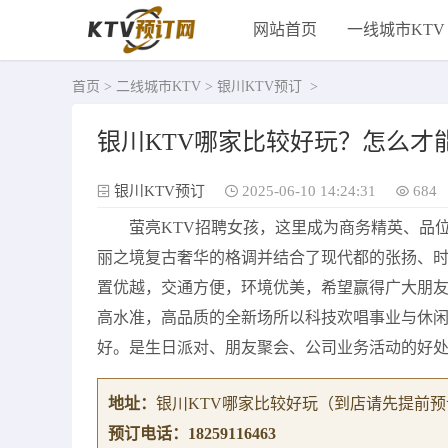
网站首页
一线城市KTV
首页
>
二线城市KTV
>
银川KTV预订
>
银川KTV哪家比较好玩？怎么才
银川KTV预订
2025-06-10 14:24:31
684
萤亮KTV招聘女孩，这里成为商务精英、品
丽之境复古奢华的格调并结合了现代都的张扬、
置优越，交通方便，环境优美，希望赢得广大朋
高水准，高品质的全新场所以科技欢唱事业与休
好。是生日派对、朋友聚会、公司业务活动的好处
地址：
银川KTV哪家比较好玩
（到店请先提前预
预订电话：
18259116463