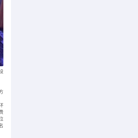
设
方
环
费
位
名