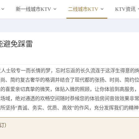
新一线城市KTV
二线城市KTV
KTV资讯
能避免踩雷
位人士较专一而长情的梦，忘时忘返的长久流连于这浮生得意的
时尚、简约复古奢华的格调并结合了现代都的张扬、时尚、简约
友的喜爱亲切真挚的微笑，体贴入微的照顾，让你体验到高服务
闲场域，绝对通透的欢畅空间随时恭候您的体验房间音效效果非
所坚持“真诚、务实、优质、高效”的作风，充分发挥我们的精神
订）