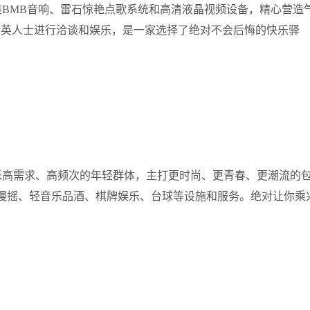
装BMB音响、雷石惊艳点歌系统和高清液晶视频设备，精心营造
精英人士进行洽谈和娱乐，是一家选择了绝对不会后悔的快乐驿
乐高需求、高频次的年轻群体，主打更时尚、更青春、更潮流的
H、慢摇、轻音乐品酒、棋牌娱乐、台球等设施和服务。绝对让你乘