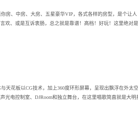
迷你房、中房、大房、五星豪华VIP，各式各样的房型，是个让人
酒言欢、或是互诉衷肠，总之就是靠谱！高档！好玩！这里绝对
。
与天花板以CG技术，加上360度环形屏幕，呈现出飘浮在外太
声光电控制室、DJRoom和独立舞台，在这里唱歌简直就是大明