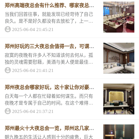
消费情况和客户评分。第一名郑州金沙公馆K
郑州高端夜总会有什么推荐、哪家夜总会
T...
比较好玩
当我们回首往事，就能发现已经苛待了自己
良久。是不是好久都没有去放松了，上一次
和朋友兄弟相约是好久之前了吧，和他们叙
2025-06-04 21:45:21
叙旧聊聊天吧，接下来让我为您说一说郑州
最好玩的五大KTV，绝对实惠。 下面就介绍
郑州好玩的三大夜总会值得一去，可谓玩
五家...
点十足
寂寞的夜晚有许多人不知道该何去何从，孤
独的灵魂需要慰藉，美酒与美人便是最佳的
心灵安慰，让小编为大家罗列郑州美人如云
2025-06-04 21:41:21
的夜总会，评分超高，消费套餐也十分划
算！一起来看好玩夜总会一、郑州金沙公馆K
郑州夜总会哪家好玩，这十家让你对豪华
TV消费水...
夜总会认知
白天每一个人都在忙碌着如何谋生。而只有
夜晚才是专属于自己的时间。在这个难得放
松的时段，不如来到夜晚最繁华的地方放松
2025-06-04 21:37:21
享乐！今天小编为大家一一推荐郑州最值得
去的5家KTV。 好玩夜总会排行榜1、郑州中
郑州最火十大夜总会一览，郑州这几家好
锦汇...
玩夜总会必玩
朝九晚五的生活让人感到十分的疲惫，巨大