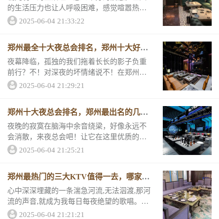
的生活压力也让人呼吸困难，感觉喧嚣热闹
都和自己无关。在夜总会里，你能找到专属
2025-06-04 21:33:22
于自己的角落让您放松。如果您还不知道郑
州排行前十的人气KTV就看下去吧。 郑州热
郑州最全十大夜总会排名，郑州十大好玩
门KT...
夜总预订
夜幕降临，孤独的我们拖着长长的影子负重
前行？不！对深夜的坏情绪说不！在郑州，
迈进这三家豪华夜总会就等于迈入快乐的天
2025-06-04 21:29:21
堂！烦恼在这里将无处遁形！跟小编一起来
看看们的消费详情和评分吧。1、郑州君悦汇
郑州十大夜总会排名，郑州最出名的几家
夜总会包...
夜总会都在这
夜晚的寂寞在脑海中余音绕梁，好像永远不
会消散，来夜总会吧！让它在这里优质的服
务和快乐中没有生存的余地！让美妙的歌儿
2025-06-04 21:25:21
和快乐充斥你的脑海！今天小编就从郑州十
大夜总会的消费详情和店铺评语为大家的夜
郑州最热门的三大KTV值得一去，哪家KT
晚增光加彩...
V好玩
心中深深埋藏的一条湍急河流,无法泅渡,那河
流的声音,就成为我每日每夜绝望的歌唱。让
它消失吧，来KTV，用那些激荡的歌去对
2025-06-04 21:21:21