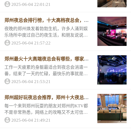
笑语送别过去的种种不开心之事。过年去KT
2025-06-04 22:01:21
V放松娱乐吧！小编为大家盘点了郑州钻石排
行榜前10的KTV，一起来看。 好玩夜总会...
郑州夜总会排行榜，十大高档夜总会，不
得不去。
夜晚的郑州焕发着勃勃生机，许多人涌到娱
乐场所中度过自己的夜生活，和朋友说说心
里的惆怅吧，你一定能得到一丝安慰。小编
2025-06-04 21:57:22
为大家推荐几家郑州的高端KTV，性价比都
非常高。 第一名郑州君悦汇夜总会，归纳得
郑州最火十大高端夜总会有哪些，哪家好
分4...
玩
工作一天疲累的身躯最适合到夜总会消遣一
番，结束了一天的忙碌，最快乐的事就是和
朋友喝酒，和兄弟谈心，最好跟随音乐摇摆
2025-06-04 21:53:21
身躯，再不疯狂就老了!跟着小编一起去看一
下郑州哪家夜总会好玩吧。 郑州夜总会排名
郑州超好玩夜总会推荐，郑州十大夜总会
NO....
排行一览表
每一个来到郑州玩耍的朋友对郑州的KTV都
不是非常熟悉，网络上的攻略又不太可信。
来自一场资深人士的小编为大家推荐这几家
2025-06-04 21:49:21
郑州排名前10的KTV。口说无凭。一起来看