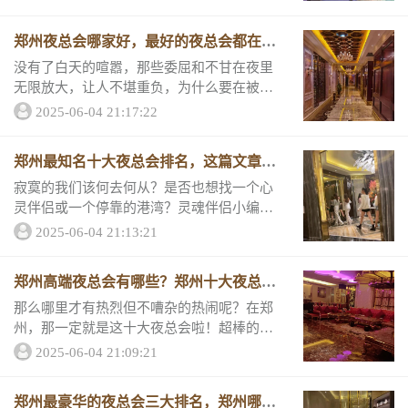
抗，和我一起书写一首给生命的战歌！整理
好情绪第二天再出发吧！现在跟小编一起来
郑州夜总会哪家好，最好的夜总会都在这
看看...
儿
没有了白天的喧嚣，那些委屈和不甘在夜里
无限放大，让人不堪重负，为什么要在被窝
里折磨自己？不如来夜总会吧，激情的灯光
2025-06-04 21:17:22
和音乐不会让烦恼有机可乘！和小编一起抵
抗深夜的坏情绪！为你推荐郑州三家最好的
郑州最知名十大夜总会排名，这篇文章让
夜总会。最...
你不在迷路
寂寞的我们该何去何从？是否也想找一个心
灵伴侣或一个停靠的港湾？灵魂伴侣小编暂
时帮不了你，但港湾一般的夜总会小编为你
2025-06-04 21:13:21
推荐！郑州气氛好的夜总会应有尽有！绝对
不会让你失望。2022最新夜总会排名1、郑州
郑州高端夜总会有哪些？郑州十大夜总会
美丽...
最强排名
那么哪里才有热烈但不嘈杂的热闹呢？在郑
州，那一定就是这十大夜总会啦！超棒的设
备让你一展美妙歌喉，包厢私密性超赞，心
2025-06-04 21:09:21
动不如心动，先跟小编来一起看看郑州十大
夜总会排行榜与包厢消费标准。1、郑州君悦
郑州最豪华的夜总会三大排名，郑州哪家