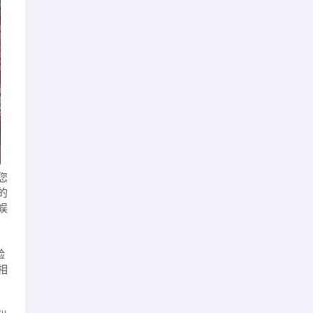
您
的
娱
验
相