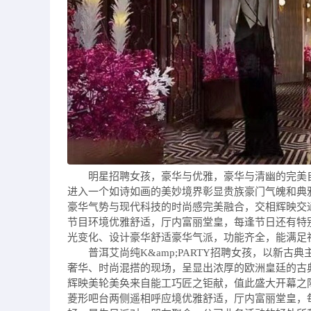
明星招聘女孩，豪华与优雅，豪华与清幽的完美
进入一个如诗如画的美妙境界彰显贵族豪门气魄和典
豪华气势与现代科技的时尚感完美融合，交相辉映交
节目环境优雅舒适，厅内富丽堂皇，每逢节日还有特
光变化、设计豪华舒适豪华气派，功能齐全，能满足
普洱艾尚纯K&amp;PARTY招聘女孩，以新
奢华、时尚混搭的现场，呈显出浓厚的欧洲皇廷的古
辉映美轮美奂来自能工巧匠之钜献，值此盛大开幕之
菱形吧台两侧遥相呼应境优雅舒适，厅内富丽堂皇，