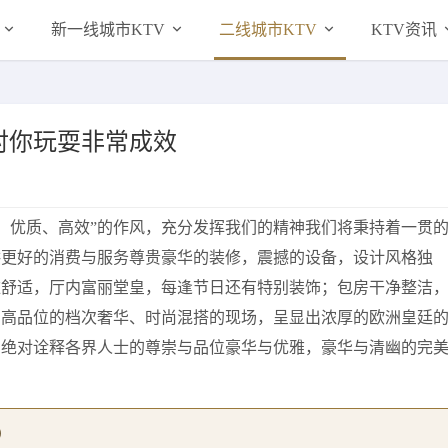
新一线城市KTV
二线城市KTV
KTV资讯
对你玩耍非常成效
实、优质、高效”的作风，充分发挥我们的精神我们将秉持着一贯
供更好的消费与服务尊贵豪华的装修，震撼的设备，设计风格独
雅舒适，厅内富丽堂皇，每逢节日还有特别装饰；包房干净整洁
了高品位的档次奢华、时尚混搭的现场，呈显出浓厚的欧洲皇廷
，绝对诠释各界人士的尊崇与品位豪华与优雅，豪华与清幽的完
）