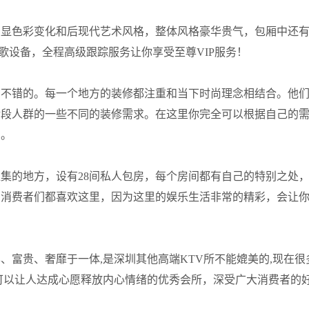
凸显色彩变化和后现代艺术风格，整体风格豪华贵气，包厢中还
歌设备，全程高级跟踪服务让你享受至尊VIP服务！
常不错的。每一个地方的装修都注重和当下时尚理念相结合。他
龄段人群的一些不同的装修需求。在这里你完全可以根据自己的
间。
集的地方，设有28间私人包房，每个房间都有自己的特别之处
多消费者们都喜欢这里，因为这里的娱乐生活非常的精彩，会让
、富贵、奢靡于一体,是深圳其他高端KTV所不能媲美的,现在很
可以让人达成心愿释放内心情绪的优秀会所，深受广大消费者的