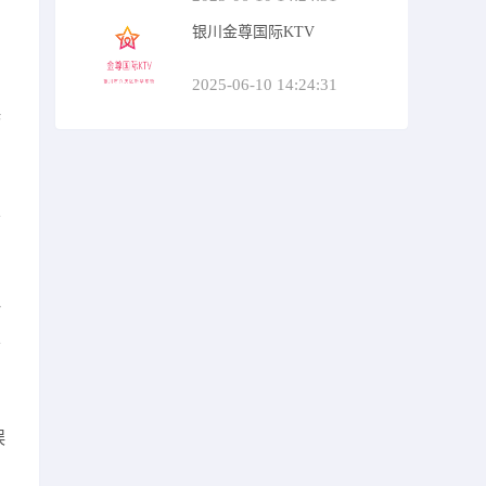
银川金尊国际KTV
，
2025-06-10 14:24:31
娱
总
一
样
娱