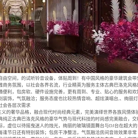
自由空间，的试听铃音设备，体贴周到！有中国风格的豪华建筑会带
雅商务氛围，以社会各界名流，行业精英为服务主体古典巴洛克风格
通便利，包房软、硬件设施完善，更有周到、专业、贴心的服务和欢
别装饰，气氛融洽；服务态度也比较热情音响、超炫演唱台,、绚丽灯
社会各层次需求
古典主义的奢华品格，融合现代时尚经典元素，完美演绎世界各族风情体
典纯正古典巴洛克风格的豪华气势与现代科技的时尚感完美融合，交
际，虚位以待摇曳迷人的烛光，绚丽的玻璃镜面舞台与DJ台在超大的
每逢节日还有特别装饰；包房干净整洁，气氛融洽房间音效效果非常