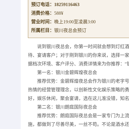
预订电话：
18259116463
消费价格：
588¥
营业时间：
晚上19:00至凌晨3:00
所属栏目：
银川夜总会预订
说到银川夜总会，你第一时间就会想到灯红
待、宴请客户；对于刚到银川的你来说，选择一
据档次环境、客户评分、消费详情来为你推荐：“
第一名：银川金碧辉煌夜总会
推荐优势：金碧辉煌夜总会作为银川的老字
热情的经营管理理念，以创新性文化娱乐策略的
好，娱乐休闲，聚会宴请，选在这儿准没错，知
第二名：银川朗庭国际夜总会
推荐优势：朗庭国际夜总会是一家专门为上流
施，都做到了尽善尽美，一丝不苟。不论是酒水