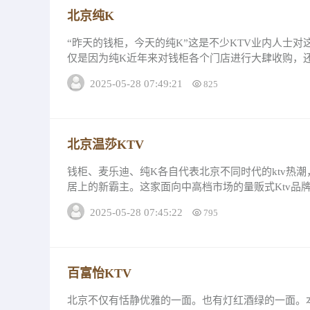
北京纯K
“昨天的钱柜，今天的纯K”这是不少KTV业内人士对
仅是因为纯K近年来对钱柜各个门店进行大肆收购，
各方面有着...
2025-05-28 07:49:21
825
北京温莎KTV
钱柜、麦乐迪、纯K各自代表北京不同时代的ktv热潮
居上的新霸主。这家面向中高档市场的量贩式Ktv品
8年间并没有采取快速扩张的策略...
2025-05-28 07:45:22
795
百富怡KTV
北京不仅有恬静优雅的一面。也有灯红酒绿的一面。