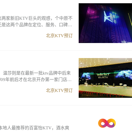
这两家新旧KTV巨头的观感，个中原不
还是这两个品牌在定位、服务、口碑度
北京KTV预订
，温莎则是在最新一批ktv品牌中后来
牌09年前后才在北京开办第一家门店，
北京KTV预订
本地人最推荐的百富怡KTV，酒水爽