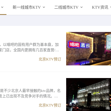
新一线城市KTV
二线城市KTV
KTV资讯
品牌，以唱吧的固有用户群为基本盘，加
家门店，全国内更拥有几百家直营/加
北京KTV预订
，是不少北京人最早接触的ktv品牌，名
套上已出现不及竞争对手的情况。不
北京KTV预订