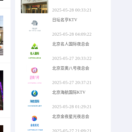
2025-05-28 00:33:21
日坛名亨KTV
2025-05-28 04:09:22
北京名人国际夜总会
2025-05-27 20:33:22
北京亚奥八号夜总会
2025-05-27 20:37:21
北京海航国际KTV
2025-05-28 01:29:21
北京金夜星光夜总会
2025-05-27 21:09:21