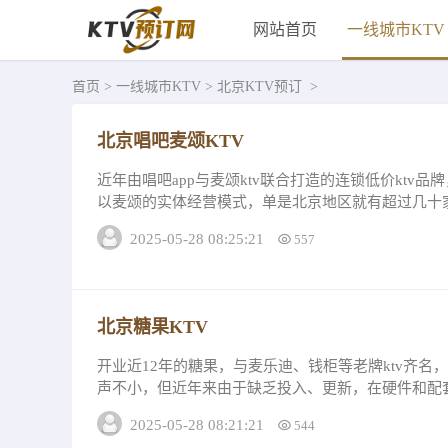
网站首页
一线城市KTV
首页
>
一线城市KTV
>
北京KTV预订
>
北京唱吧麦颂KTV
近年由唱吧app与麦颂ktv联合打造的连锁低价ktv
以麦颂的实体经营模式，单是北京地区就有超过几十
盟店，可以说是近几年来发展势头最...
2025-05-28 08:25:21
557
北京糖果KTV
开业近12年的糖果，与麦乐迪、钱柜等老牌ktv齐名
声不小，但近年来由于缺乏投入、更新，在硬件和配
过糖果旗下拥有号称北京最大的liv...
2025-05-28 08:21:21
544