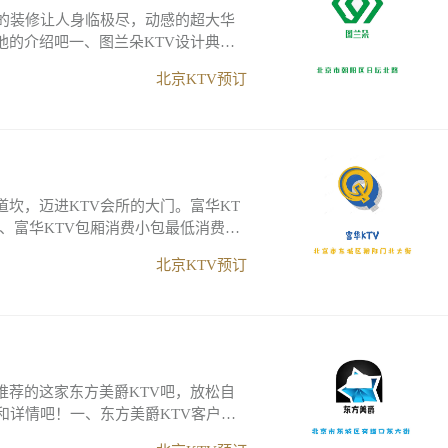
华的装修让人身临极尽，动感的超大华
他的介绍吧一、图兰朵KTV设计典
北京KTV预订
坎，迈进KTV会所的大门。富华KT
、富华KTV包厢消费小包最低消费15
北京KTV预订
推荐的这家东方美爵KTV吧，放松自
和详情吧！一、东方美爵KTV客户评