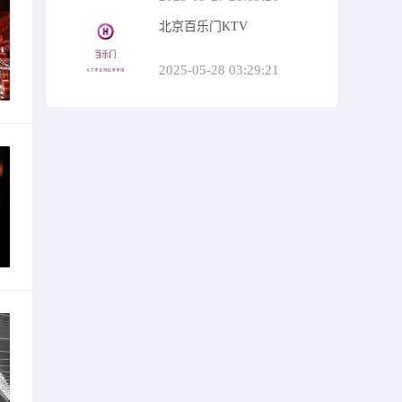
北京百乐门KTV
2025-05-28 03:29:21