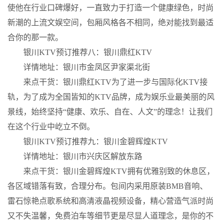
使他在行业口碑爆好，一直致力于打造一个健康绿色，时尚
新潮的上流文娱空间，包厢风格各不相同，绝对能找到最适
合你的那一款。
银川KTV预订推荐八：银川鼎红KTV
详情地址：银川市金凤区尹家渠北街
来点干货：银川鼎红KTV为了进一步与国际化KTV接
轨，为了成为全国皆知的KTV品牌，成为娱乐业最美丽的风
景线，始终坚持“健康、欢乐、自在、人文”的理念！让我们
在这个行业中屹立不倒。
银川KTV预订推荐九：银川金碧辉煌KTV
详情地址：银川市兴庆区解放东路
来点干货：银川金碧辉煌KTV拥有优雅别致的休息区，
各区域错落有致，合理分布。包间内采用原装BMB音响、
雷石惊艳点歌系统和高清液晶视频设备，精心营造气派时尚
又不失温馨，免费泊车等细节更是尽显人道理念，是你的不