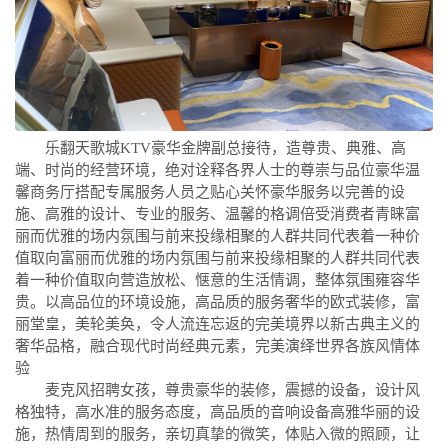
乐翻天歌城KTV豪华金牌副总接待，造尊贵、典雅、高
端、时尚的经营环境，绝对诠释各界人士的尊崇与品位豪华温
馨商务厅搭配专属服务人员之贴心关怀豪华服务以完善的设
施、高雅的设计、专业的服务、温馨的格调倍受消费者青睐富
丽而优雅的场内氛围与前来投缘相聚的人群共同代表着一种价
值取向富丽而优雅的场内氛围与前来投缘相聚的人群共同代表
着一种价值取向营造放松、惬意的生活情调，整体氛围雍容华
贵。以高品位的环境设施，高品质的服务奢华的欧式装修，富
丽堂皇，美轮美奂，令人流连忘返的完美境界以新古典主义的
奢华品格，融合现代时尚经典元素，完美演绎世界各族风情体
验
麦克风招聘女孩，尊贵豪华的装修，震撼的设备，设计风
格独特，高水准的服务态度，高品质的音响设备高雅华丽的设
施，热情周到的服务，亲切真挚的微笑，体贴入微的照顾，让