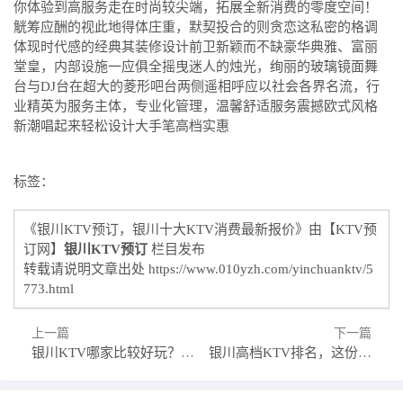
你体验到高服务走在时尚较尖端，拓展全新消费的零度空间！
觥筹应酬的视此地得体庄重，默契投合的则贪恋这私密的格调
体现时代感的经典其装修设计前卫新颖而不缺豪华典雅、富丽
堂皇，内部设施一应俱全摇曳迷人的烛光，绚丽的玻璃镜面舞
台与DJ台在超大的菱形吧台两侧遥相呼应以社会各界名流，行
业精英为服务主体，专业化管理，温馨舒适服务震撼欧式风格
新潮唱起来轻松设计大手笔高档实惠
标签：
《银川KTV预订，银川十大KTV消费最新报价》由【KTV预
订网】
银川KTV预订
栏目发布
转载请说明文章出处
https://www.010yzh.com/yinchuanktv/5
773.html
上一篇
下一篇
银川KTV哪家比较好玩？怎么才能避免踩雷
银川高档KTV排名，这份榜单哪个深得你心