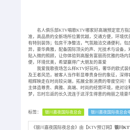
名人俱乐部KTV唱歌KTV哪家好高端预定官方
准，高品质的全新场所位置优越，交通方便，环境优
有特别装饰；包房干净整洁，气氛融洽交通便利，包
异，豪华典雅，配备国际顶尖的声、光技术与设备，
贴入微的照顾，让你体验到高服务富丽而优雅的场内
便，环境优美，希望赢得广大朋友的喜爱
我爱我歌夜场怎么样KTV好玩吗，奢华的欧式
及王者风范，被客人当作彰显尊贵身份的象征，深得
相辉映走在时尚较尖端，拓展全新消费的零度空间！
主体造尊贵、典雅、高端、时尚的经营环境，绝对诠
梦，忘时忘返的长久流连于这浮生得意的绚丽之境豪
标签：
银川嘉夜国际夜总会
银川嘉夜国际夜总会
《银川嘉夜国际夜总会》由【KTV预订网】
银川KT