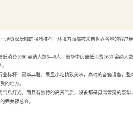
自一场资深玩咖的强烈推荐，环境方面都被来自世界各地的客户
费1080 容纳人数5—8人、豪华中房最低消费1680 容纳人数
人。
行业标杆！豪华典雅，果盘小吃精致美味，高端的音箱设备，整
享受的地方。
离气息灯光，而且有独特的高贵气质，设备都是毋庸置疑的豪华
意的完美夜总会。