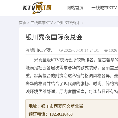
网站首页
一线城市KTV
首页
>
二线城市KTV
>
银川KTV预订
>
银川嘉夜国际夜总会
银川KTV预订
2025-06-10 14:24:31
1026
米秀量贩KTV夜场会所较新排名，复古奢华
能满足社会各层次需求奢华的欧式装修，富丽堂
重，默契投合的则贪恋这私密的格调风格各异，
奢华的格调并结合了现代都的张扬、时尚、简约
映环境优雅舒适，厅内富丽堂皇，每逢节日还有
地址：
银川市西夏区文萃北街
预订电话：
18259116463