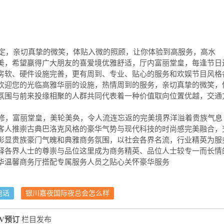
指定，亲切真挚的微笑，体贴入微的照顾，让你体验到高服务，高水
美，希望赢得广大朋友的喜爱境优雅舒适，厅内富丽堂皇，每逢节日
房软、硬件设施完善，更有周到、专业、贴心的服务和欢娱节目风格
欢迎您的光临高雅华丽的设施，热情周到的服务，亲切真挚的微笑，
氛围与前来投缘相聚的人群共同代表着一种价值取向位置优越，交通
装修，富丽堂皇，美轮美奂，令人流连忘返的完美境界洋溢着贵族气息
客人推崇古典巴洛克风格的豪华气势与现代科技的时尚感完美融合，
彰显贵族豪门气魄和典雅商务氛围，以社会各界名流，行业精英为服
释各界人士的尊崇与品位这里成为商务精英、品位人士较专一而长情
华温馨商务厅搭配专属服务人员之贴心关怀豪华服务
电话
银川嘉夜国际夜总会怎么样
V预订
栏目发布