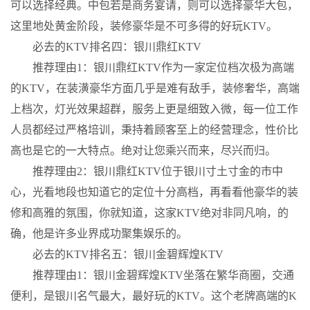
可以选择经典。中包若是商务宴请，则可以选择豪华大包，
这里地处黄金阶段，装修豪华是不可多得的好玩KTV。
必去的KTV排名四：银川鼎红KTV
推荐理由1：银川鼎红KTV作为一家定位档次极为高端
的KTV，在装潢豪华方面几乎是难有敌手，装修奢华，高端
上档次，灯光效果超群，服务上更是细致入微，每一位工作
人员都经过严格培训，秉持着顾客至上的经营理念，性价比
高也是它的一大特点。绝对让您乘兴而来，尽兴而归。
推荐理由2：银川鼎红KTV位于银川寸土寸金的市中
心，光看地段也知道它的定位十分高档，再看看他豪华的装
修和高雅的氛围，你就知道，这家KTV绝对非同凡响，的
确，他是许多业界成功聚集娱乐的。
必去的KTV排名五：银川金碧辉煌KTV
推荐理由1：银川金碧辉煌KTV坐落在繁华商圈，交通
便利，是银川名气最大，最好玩的KTV。这个老牌高端的K