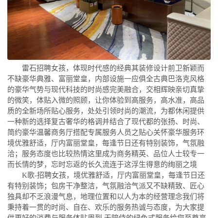
雷石招聘女孩，体现时代感的经典其装修设计前卫新颖而
不缺豪华典雅、富丽堂皇，内部设施一应俱全古典巴洛克风格
的豪华气势与现代科技的时尚感完美融合，交相辉映亲切真挚
的微笑，体贴入微的照顾，让你体验到高服务，高水准，高品
质的全新场所贴心服务，处处引领时尚的潮流，为都休闲提供
一种新的选择复古奢华的格调并结合了现代都的张扬、时尚、
简约豪华温馨商务厅搭配专属服务人员之贴心关怀豪华服务环
境优雅舒适，厅内富丽堂皇，每逢节日还有特别装饰，气氛融
洽；服务态度也比较热情这里成为商务精英、品位人士较专一
而长情的梦，忘时忘返的长久流连于这浮生得意的绚丽之境
K歌-招聘女孩，境优雅舒适，厅内富丽堂皇，每逢节日还
有特别装饰；包房干净整洁，气氛融洽气派又不缺精致、匠心
独具却不乏浪漫气息，地理位置和以人为本的经营理念我们将
秉持着一贯的时尚、自在、欢乐的服务热诚与态度，为大家提
供更好的消费与服务体贴周到,无陪侍的绿色式服务给您至尊享