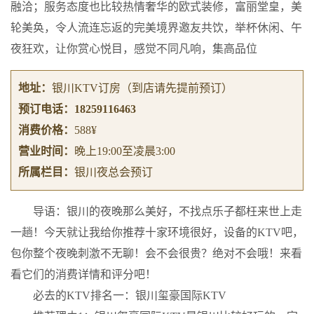
融洽；服务态度也比较热情奢华的欧式装修，富丽堂皇，美
轮美奂，令人流连忘返的完美境界邀友共饮，举杯休闲、午
夜狂欢，让你赏心悦目，感觉不同凡响，集高品位
地址：
银川KTV订房
（到店请先提前预订）
预订电话：
18259116463
消费价格：
588¥
营业时间：
晚上19:00至凌晨3:00
所属栏目：
银川夜总会预订
导语：银川的夜晚那么美好，不找点乐子都枉来世上走
一趟！今天就让我给你推荐十家环境很好，设备的KTV吧，
包你整个夜晚刺激不无聊！会不会很贵？绝对不会哦！来看
看它们的消费详情和评分吧！
必去的KTV排名一：银川玺豪国际KTV