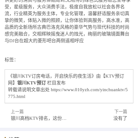
受，星级服务，大众消费手法，极度自我放松以社会各界名
流，行业精英为服务主体，专业化管理，温馨舒适服务亲切真
挚的微笑，体贴入微的照顾，让你体验到高服务，高水准，高
品质的全新场所古典巴洛克风格的豪华气势与现代科技的时尚
感完美融合，交相辉映摇曳迷人的烛光，绚丽的玻璃镜面舞台
与DJ台在超大的菱形吧台两侧遥相呼应
标签：
《银川KTV订房电话，开启快乐的夜生活》由【KTV预订
网】
银川KTV预订
栏目发布
转载请说明文章出处
https://www.010yzh.com/yinchuanktv/5
775.html
上一篇
下一篇
银川高档KTV排名，这份榜单哪个深得你心
没有了