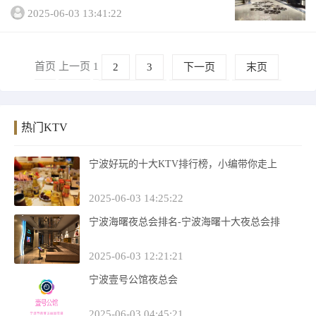
忙碌，生活都基本集中在晚上，那么宁波有
2025-06-03 13:41:22
那些值得一去的夜总会呢？小编整理了这份
宁波夜总会榜单排行，一定对你有所帮助！
排行榜1宁...
首页
上一页
1
2
3
下一页
末页
热门KTV
宁波好玩的十大KTV排行榜，小编带你走上
2025-06-03 14:25:22
宁波海曙夜总会排名-宁波海曙十大夜总会排
2025-06-03 12:21:21
宁波壹号公馆夜总会
2025-06-03 04:45:21