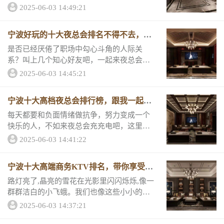
也是城市中孤独的飞虫，我们也需要找一个
2025-06-03 14:49:21
安逸的树枝停靠，找一家高端的夜总会吧，
你该知道正真的生活该是怎么样的！宁波十
宁波好玩的十大夜总会排名不得不去，哪
大高端...
家是新上榜的
是否已经厌倦了职场中勾心斗角的人际关
系？叫上几个知心好友吧，一起来夜总会欢
聚吧，这里没有虚伪的嘴脸，只有暖心的友
2025-06-03 14:45:21
情，一起唱一首歌，喝一口酒，人生温情不
就是这样吗？为你推荐宁波好玩的十大夜总
宁波十大高档夜总会排行榜，跟我一起了
会排名。TO...
解宁波夜生活！
每天都要和负面情绪做抗争，努力变成一个
快乐的人，不如来夜总会充充电吧，这里就
是你的快乐加油站！宁波十家高档夜总会排
2025-06-03 14:41:22
行榜为你推荐，绝对能让你流连忘返！先来
看看他们的的消费详情和评分吧。高档夜总
宁波十大高端商务KTV排名，带你享受纸
会排行榜一...
醉金迷的夜生活
路灯亮了,晶亮的雪花在光影里闪闪烁烁,像一
群群洁白的小飞蛾。我们也像这些小小的飞
蛾，在钢筋水泥中穿梭，寻找属于自己的光
2025-06-03 14:37:21
束，人生路漫漫，总需要找个港湾停靠，总