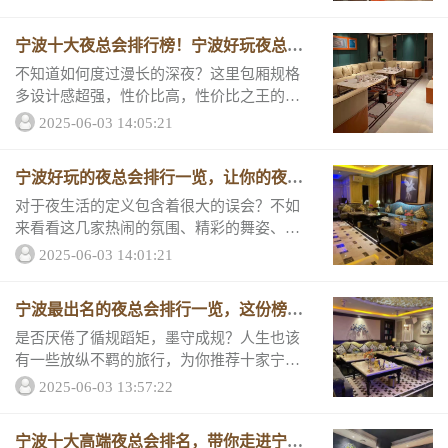
增添了不少乐趣。下面请随着小编的脚步走
进宁波十大金字招牌的夜总会。包厢装修精
宁波十大夜总会排行榜！宁波好玩夜总会
致豪华、酒...
信息都在这里
不知道如何度过漫长的深夜？这里包厢规格
多设计感超强，性价比高，性价比之王的夜
总会就是这家，是不少人心中的夜总会第
2025-06-03 14:05:21
一，还等什么？心动不如心动，一起去探索
夜的奥秘。小编带来的宁波最值得去的夜总
宁波好玩的夜总会排行一览，让你的夜生
会推荐名单如...
活玩的明明白白
对于夜生活的定义包含着很大的误会？不如
来看看这几家热闹的氛围、精彩的舞姿、动
感的音乐…只要您来上一次就永生难忘,来到
2025-06-03 14:01:21
这在一起喝酒聊天、回忆往事。那么小编为
你推荐一些宁波排名前三好玩的夜总...
宁波最出名的夜总会排行一览，这份榜单
不会让你吃亏
是否厌倦了循规蹈矩，墨守成规？人生也该
有一些放纵不羁的旅行，为你推荐十家宁波
本地气氛超赞的夜总会！给你不一样的狂
2025-06-03 13:57:22
欢！来跟小编一起研究它们的消费详情和评
分吧。最出名的夜总会一宁波天地汇夜总会
宁波十大高端夜总会排名，带你走进宁波