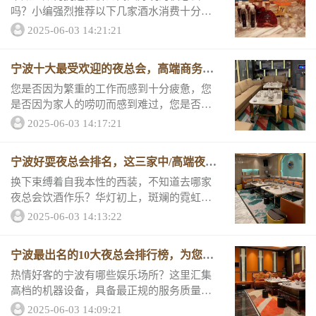
吗？小编强烈推荐以下几家酒水消费十分便
宜、服务周到、包厢环境好的夜总会。和小
2025-06-03 14:21:21
编一起来看看“宁波好玩10大夜总会榜单”推
荐1.宁波鑫悦国际夜总...
宁波十大最受欢迎的夜总会，高端商务KT
V排行榜
您是否因为繁重的工作而感到十分疲惫，您
是否因为家人的唠叨而感到难过，您是否觉
得自己不被理解？夜晚需要放松，这样才能
2025-06-03 14:17:21
忘记白天的疲惫。快来看小编推荐的宁波五
大夜总会名单，看看您最想去哪一个！no.1、
宁波好耍夜总会排名，这三家中/高端夜总
宁波...
会绝对好玩
换下束缚着自我本性的西装，不知道去哪家
夜总会饮酒作乐？华灯初上，斑斓的霓虹灯
照亮了宁波的夜空。对于寻欢者而言。快乐
2025-06-03 14:13:22
的夜生活才刚刚开始，约上交好的朋友把酒
言欢，随着音乐摇摆身躯，喝下冰凉爽快的
宁波最出名的10大夜总会排行榜，为您的
啤酒，实在...
夜生活锦上添花
热情好客的宁波有哪些娱乐场所？这里汇集
高档的机器设备，具备最正规的服务质量和
服务金牌团队，繁华的娱乐行业为这座城市
2025-06-03 14:09:21