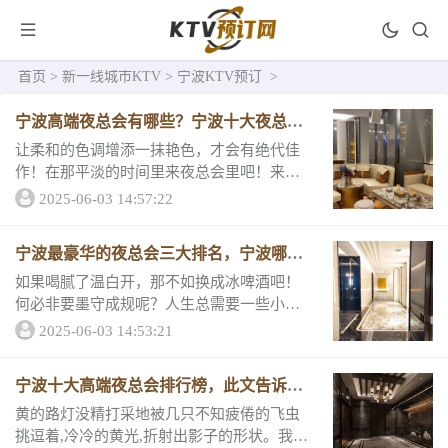
首页
>
新一线城市KTV
>
宁波KTV预订
>
宁波高端夜总会有哪些？宁波十大夜总会
最强排名
让柔和的色调增添一抹艳色，才会有绝代佳
作！在那平淡的时间里来夜总会里吧！来这
里寻找属于自己的那一抹艳丽！那么，来看
2025-06-03 14:57:22
看宁波十大夜总会最强排名吧。总有一家属
于你！总有一家能让你狂欢整夜。1、宁波天
宁波最豪华的夜总会三大排名，宁波哪家
地汇夜总...
夜总会档次高
如果喝腻了温白开，那不如换成冰啤酒吧！
何必非要墨守成规呢？人生总需要一些小小
的放纵来为沉闷的生活增添色彩！宁波十大
2025-06-03 14:53:21
夜总会消费详情和榜单，为你打开夜生活新
思路，让你的夜晚羡煞旁人。第一名宁波鑫
宁波十大高端夜总会排行榜，此文告诉你
悦国际夜总...
快乐在哪里
黄的路灯没精打采地被几只不知疲倦的飞虫
挑逗着,冷冷的黄光,折射出影子的形状。我们