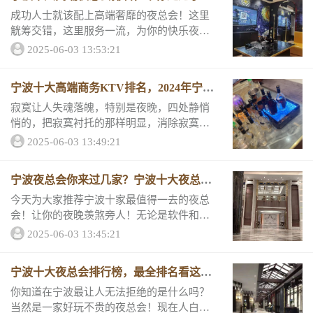
小房最低消费...
夜生活！
成功人士就该配上高端奢靡的夜总会！这里
觥筹交错，这里服务一流，为你的快乐夜晚
保驾护航！宁波十家最高端的夜总会，打造
2025-06-03 13:53:21
专属于你的夜晚！来看看它们的消费详情和
评分。好玩推荐一、宁波魅力国际KTV推荐
宁波十大高端商务KTV排名，2024年宁波
理由宁波...
夜总会最新报价
寂寞让人失魂落魄，特别是夜晚，四处静悄
悄的，把寂寞衬托的那样明显，消除寂寞好
的方法就是面对他，找一家热闹非凡的夜总
2025-06-03 13:49:21
会吧！在这里歌舞升平，在这里纵享奢华！
跟小编一起看看这份宁波夜总会榜单！1、宁
宁波夜总会你来过几家？宁波十大夜总会
波天鹰商...
排名让你一目了然
今天为大家推荐宁波十家最值得一去的夜总
会！让你的夜晚羡煞旁人！无论是软件和硬
件这十家夜总会都非常高端！跟小编一起来
2025-06-03 13:45:21
看看它们的消费详情和评分吧，一起探索夜
的世界。排名1、宁波魅力国际KTV地址宁波
宁波十大夜总会排行榜，最全排名看这一
市鄞州...
篇文章就可以了
你知道在宁波最让人无法拒绝的是什么吗？
当然是一家好玩不贵的夜总会！现在人白天