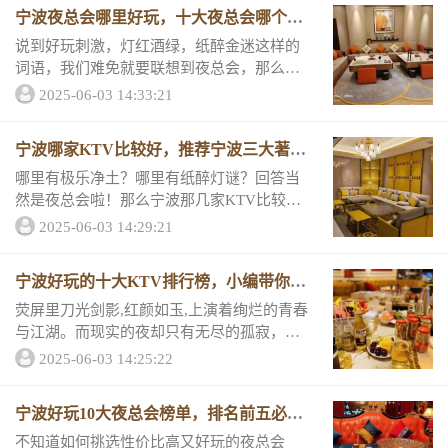
需要充电再前行。那么让我来为你推荐几个
宁波夜总会哪里好玩，十大夜总会哪个深
适合休...
得你心！
说到好玩刺激，灯红酒绿，纸醉金迷这样的
词语，我们难免就要联想到夜总会，那么在
宁波有哪些能够担得起这些美好形容词的夜
2025-06-03 14:33:21
总会呢？不要心急，小编这就用份夜总会消
费情况和评分表来告诉你。好玩夜总会排名
宁波哪家KTV比较好，推荐宁波三大著名
一宁波朗庭...
夜总会
哪里有极乐净土？哪里有纸醉灯谜？回答当
然是夜总会啦！那么宁波那几家KTV比较好
呢？今天小编就为你揭示宁波夜总会排名，
2025-06-03 14:29:21
跟小编一起了解“宁波三大著名夜总会排名”
是怎么样的吧。宁波著...
宁波好玩的十大KTV排行榜，小编带你走
上夜场巅峰
荧屏里刀光剑影,红颜如玉,上演着绚烂的青春
与江湖。而现实的夜却只有无尽的孤寂，你
上次出去玩是什么时候？是不是很久没犒劳
2025-06-03 14:25:22
自己了？来宁波好玩的十大KTV排行榜放松
一下吧，为自己花钱永远不会吃亏。来看看
宁波好玩10大夜总会榜单，排名前五必玩
它们...
的夜场
不知道如何挑选性价比高又好玩的夜总会