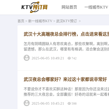
网站首页
一线城市KTV
首页
>
新一线城市KTV
>
武汉KTV预订
>
武汉十大高端夜总会排行榜，点击进来看这
怎月有阴晴圆缺人有悲欢离合，那些欢聚啊，离别啊
留遗憾，那么在武汉，哪里有有格调，适合聚会送别
尖夜总会就够了！武汉十大高端夜总会排行榜，点...
2025-06-05 10:49:21
742
武汉夜总会哪家好？来过这十家都说非常好
不要说你才不喜欢买醉这种话！那是因为你还没来过
推荐的三大夜总会，全部囊括！好奇的话就来一起看
信会让你有所收获。 高端夜总会排名1、武汉...
2025-06-05 10:45:21
598