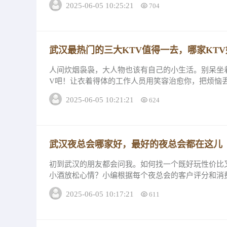
2025-06-05 10:25:21
704
武汉最热门的三大KTV值得一去，哪家KTV
人间炊烟袅袅，大人物也该有自己的小生活。别呆坐
V吧！让衣着得体的工作人员用笑容治愈你，把烦恼
出它们压箱底的消费详情和评分。 武汉...
2025-06-05 10:21:21
624
武汉夜总会哪家好，最好的夜总会都在这儿
初到武汉的朋友都会问我。如何找一个既好玩性价比
小酒放松心情？小编根据每个夜总会的客户评分和消
详情和评分。最好夜总会排名1武汉龙都公馆夜总...
2025-06-05 10:17:21
611