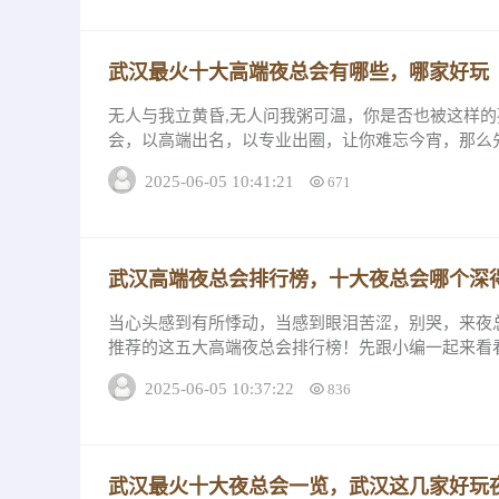
武汉最火十大高端夜总会有哪些，哪家好玩
无人与我立黄昏,无人问我粥可温，你是否也被这样
会，以高端出名，以专业出圈，让你难忘今宵，那么
消费详情和推荐理由 武汉夜总会排名NO.1...
2025-06-05 10:41:21
671
武汉高端夜总会排行榜，十大夜总会哪个深
当心头感到有所悸动，当感到眼泪苦涩，别哭，来夜
推荐的这五大高端夜总会排行榜！先跟小编一起来看看
面就介绍五家比较有特征的高端夜总会； ...
2025-06-05 10:37:22
836
武汉最火十大夜总会一览，武汉这几家好玩