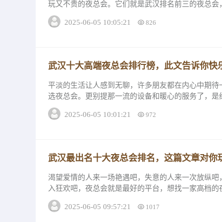
玩又不贵的夜总会。它们就是武汉排名前三的夜总会
名武汉缤纷国际夜总会武汉缤纷国际夜总会店内服...
2025-06-05 10:05:21
826
武汉十大高端夜总会排行榜，此文告诉你快
平淡的生活让人感到无聊，许多朋友都在内心中期待
选夜总会。更别提那一流的设备和暖心的服务了，是
武汉夜总会的消费详情和推荐理由是怎么样的吧。...
2025-06-05 10:01:21
972
武汉最出名十大夜总会排名，这篇文章对你
渴望爱情的人来一场艳遇吧，失意的人来一次放纵吧
入狂欢吧，夜总会就是最好的平台，想找一家高档的
下手，下面跟小编一起看看“武汉最...
2025-06-05 09:57:21
1017