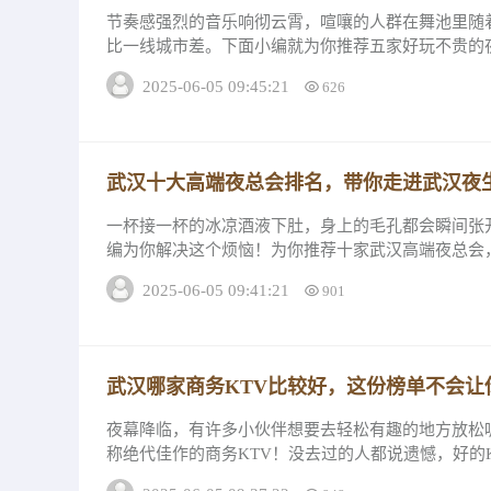
节奏感强烈的音乐响彻云霄，喧嚷的人群在舞池里随
比一线城市差。下面小编就为你推荐五家好玩不贵的
的消费详情和我个人推荐原因！一、武汉缤纷国际...
2025-06-05 09:45:21
626
武汉十大高端夜总会排名，带你走进武汉夜
一杯接一杯的冰凉酒液下肚，身上的毛孔都会瞬间张
编为你解决这个烦恼！为你推荐十家武汉高端夜总会
研究下它们的排名详情和推荐理由吧！武汉高端夜...
2025-06-05 09:41:21
901
武汉哪家商务KTV比较好，这份榜单不会让
夜幕降临，有许多小伙伴想要去轻松有趣的地方放松
称绝代佳作的商务KTV！没去过的人都说遗憾，好的
看这十家商务KTV它们的消费详情和评分。...