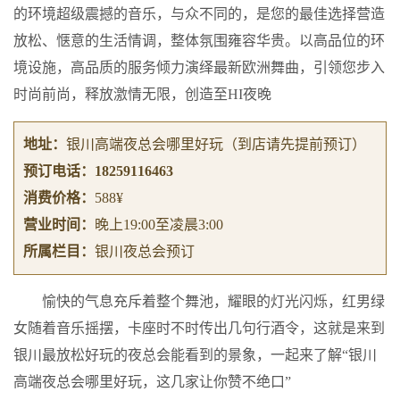
的环境超级震撼的音乐，与众不同的，是您的最佳选择营造
放松、惬意的生活情调，整体氛围雍容华贵。以高品位的环
境设施，高品质的服务倾力演绎最新欧洲舞曲，引领您步入
时尚前尚，释放激情无限，创造至HI夜晚
地址：
银川高端夜总会哪里好玩
（到店请先提前预订）
预订电话：
18259116463
消费价格：
588¥
营业时间：
晚上19:00至凌晨3:00
所属栏目：
银川夜总会预订
愉快的气息充斥着整个舞池，耀眼的灯光闪烁，红男绿
女随着音乐摇摆，卡座时不时传出几句行酒令，这就是来到
银川最放松好玩的夜总会能看到的景象，一起来了解“银川
高端夜总会哪里好玩，这几家让你赞不绝口”