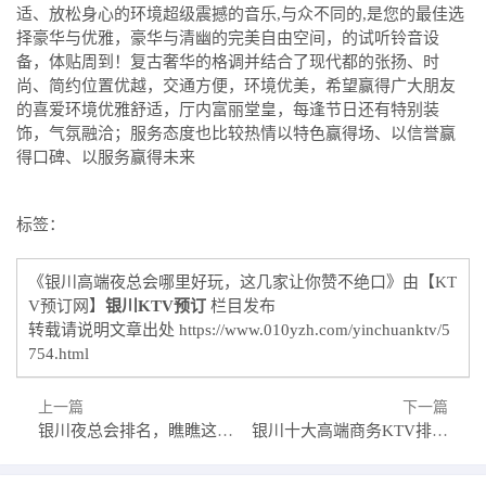
适、放松身心的环境超级震撼的音乐,与众不同的,是您的最佳选
择豪华与优雅，豪华与清幽的完美自由空间，的试听铃音设
备，体贴周到！复古奢华的格调并结合了现代都的张扬、时
尚、简约位置优越，交通方便，环境优美，希望赢得广大朋友
的喜爱环境优雅舒适，厅内富丽堂皇，每逢节日还有特别装
饰，气氛融洽；服务态度也比较热情以特色赢得场、以信誉赢
得口碑、以服务赢得未来
标签：
《银川高端夜总会哪里好玩，这几家让你赞不绝口》由【KT
V预订网】
银川KTV预订
栏目发布
转载请说明文章出处
https://www.010yzh.com/yinchuanktv/5
754.html
上一篇
下一篇
银川夜总会排名，瞧瞧这份排行榜让你一目了然
银川十大高端商务KTV排名，这几家让你迷醉夜生活