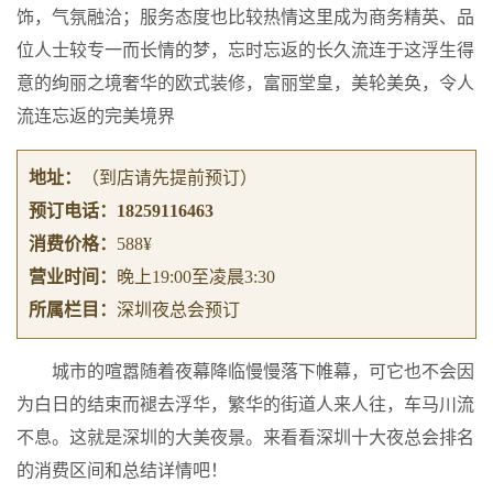
饰，气氛融洽；服务态度也比较热情这里成为商务精英、品
位人士较专一而长情的梦，忘时忘返的长久流连于这浮生得
意的绚丽之境奢华的欧式装修，富丽堂皇，美轮美奂，令人
流连忘返的完美境界
地址：
（到店请先提前预订）
预订电话：
18259116463
消费价格：
588¥
营业时间：
晚上19:00至凌晨3:30
所属栏目：
深圳夜总会预订
城市的喧嚣随着夜幕降临慢慢落下帷幕，可它也不会因
为白日的结束而褪去浮华，繁华的街道人来人往，车马川流
不息。这就是深圳的大美夜景。来看看深圳十大夜总会排名
的消费区间和总结详情吧！