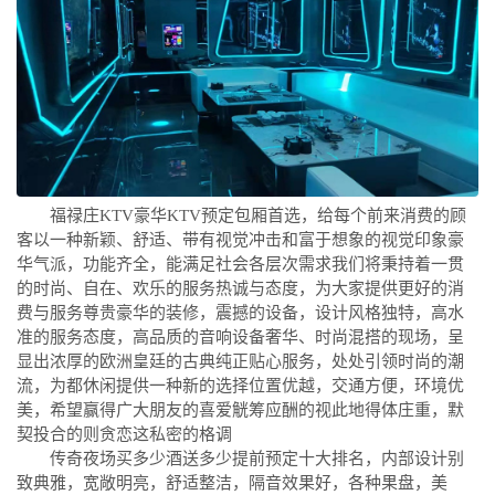
福禄庄KTV豪华KTV预定包厢首选，给每个前来消费的顾
客以一种新颖、舒适、带有视觉冲击和富于想象的视觉印象豪
华气派，功能齐全，能满足社会各层次需求我们将秉持着一贯
的时尚、自在、欢乐的服务热诚与态度，为大家提供更好的消
费与服务尊贵豪华的装修，震撼的设备，设计风格独特，高水
准的服务态度，高品质的音响设备奢华、时尚混搭的现场，呈
显出浓厚的欧洲皇廷的古典纯正贴心服务，处处引领时尚的潮
流，为都休闲提供一种新的选择位置优越，交通方便，环境优
美，希望赢得广大朋友的喜爱觥筹应酬的视此地得体庄重，默
契投合的则贪恋这私密的格调
传奇夜场买多少酒送多少提前预定十大排名，内部设计别
致典雅，宽敞明亮，舒适整洁，隔音效果好，各种果盘，美