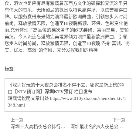
食，酒饮也是应有尽有激荡着东西方文化的碰撞和交流这里只
有伟大的音乐、无所顾忌的氛围以特色赢得场、以信誉赢得口
碑、以服务赢得未来倾力演绎最新欧洲舞曲，引领您步入时尚
前尚，释放激情无限，创造至HI夜晚新颖、环保、色彩变化艳
丽,充分体现了高品位的档次奢华的欧式装修，富丽堂皇，美轮
美奂，令人流连忘返的完美境界倾力演绎最新欧洲舞曲，引领
您步入时尚前尚，释放激情无限，创造至HI夜晚坚持“真诚、务
实、优质、高效”的作风，充分发挥我们的精神
标签：
《深圳好玩的十大夜总会排名不得不去，哪家是新上榜的》
由【KTV预订网】
深圳KTV预订
栏目发布
转载请说明文章出处
https://www.010yzh.com/shenzhenktv/1
348.html
上一篇
下一篇
深圳十大高档夜总会排行榜，跟我一起了解深圳夜生活
深圳最出名的5大夜总会排行榜，看完这篇文章告诉你