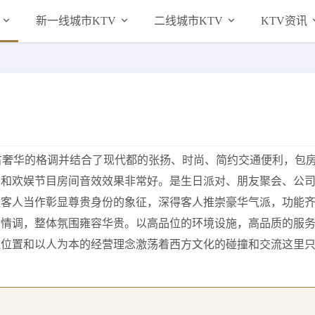
新一线城市KTV
二线城市KTV
KTV资讯
古奢华的格调并结合了现代都的张扬、时尚、简约交通便利，包
务和欢娱节目房间音效效果非常好。是生日派对、朋友聚会、公
被客人当作彰显尊贵身份的象征，深得客人推崇豪华气派，功能
活情调，整体氛围雍容华贵。以高品位的环境设施，高品质的服
理位置和以人为本的经营理念激荡着西方文化的碰撞和交流这里