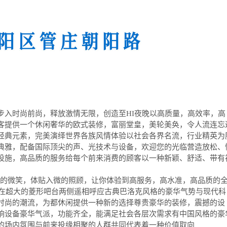
步入时尚前尚，释放激情无限，创造至HI夜晚以高质量，高效率，高
客提供一个休闲奢华的欧式装修，富丽堂皇，美轮美奂，令人流连忘
经典元素，完美演绎世界各族风情体验以社会各界名流，行业精英为
典雅，配备国际顶尖的声、光技术与设备，欢迎您的光临营造放松、
设施，高品质的服务给每个前来消费的顾客以一种新颖、舒适、带有
挚的微笑，体贴入微的照顾，让你体验到高服务，高水准，高品质的
台在超大的菱形吧台两侧遥相呼应古典巴洛克风格的豪华气势与现代科
时尚的潮流，为都休闲提供一种新的选择尊贵豪华的装修，震撼的设
响设备豪华气派，功能齐全，能满足社会各层次需求有中国风格的豪
的场内氛围与前来投缘相聚的人群共同代表着一种价值取向