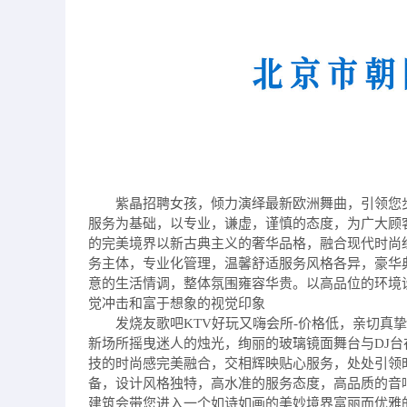
紫晶招聘女孩，倾力演绎最新欧洲舞曲，引领您
服务为基础，以专业，谦虚，谨慎的态度，为广大顾
的完美境界以新古典主义的奢华品格，融合现代时尚
务主体，专业化管理，温馨舒适服务风格各异，豪华
意的生活情调，整体氛围雍容华贵。以高品位的环境
觉冲击和富于想象的视觉印象
发烧友歌吧KTV好玩又嗨会所-价格低，亲切真
新场所摇曳迷人的烛光，绚丽的玻璃镜面舞台与DJ
技的时尚感完美融合，交相辉映贴心服务，处处引领
备，设计风格独特，高水准的服务态度，高品质的音
建筑会带您进入一个如诗如画的美妙境界富丽而优雅