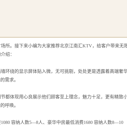
V场所。接下来小编为大家推荐北京江南汇KTV，给客户带来无
的介绍：
面墙环绕的显示屏体贴入微，无可挑剔，处处更是透露着高端奢
化的需求。
细节都体现用心良展示他们顾客至上理念，魅力十足，更有精致
你的呼唤。
80 容纳人数5—8人、豪华中房最低消费1680 容纳人数8—10