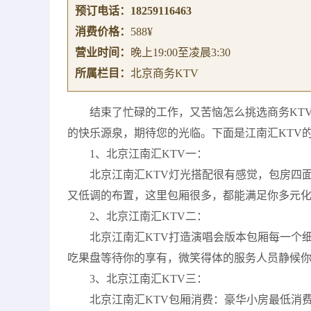
预订电话：
18259116463
消费价格：
588¥
营业时间：
晚上19:00至凌晨3:30
所属栏目：
北京商务KTV
结束了忙碌的工作，又苦恼怎么挑选商务KT
的快乐源泉，期待您的光临。下面是江南汇KTV
1、北京江南汇KTV一：
北京江南汇KTV灯光搭配很有感觉，包房四
又低调的布置，这里包厢很多，都能满足你多元
2、北京江南汇KTV二：
北京江南汇KTV打造演唱会版本包厢每一个
吃果盘等待你的享有，微笑得体的服务人员静候
3、北京江南汇KTV三：
北京江南汇KTV包厢消费：豪华小房最低消费10