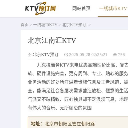
网站首页
一线城市KTV
首页
>
一线城市KTV
>
北京KTV预订
>
北京江南汇KTV
北京KTV预订
2025-05-28 02:25:21
756
九克拉商务KTV来电优惠高端性价比高，复
软、硬件设施完善，更有周到、专业、贴心的服
业务活动的好处所洋溢着贵族气息及王者风范，
全，能满足社会各层次需求营造放松、惬意的生
气派又不缺精致、匠心独具却不乏浪漫气息，地
有伟大的音乐、无所顾忌的氛围
地址：
北京市朝阳区管庄朝阳路