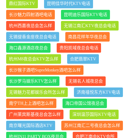
鼎红国际KTV
昆明佳华时代KTV电话
长沙魅力四射酒吧电话
昆明迪乐国际KTV电话
杭州西嘉夜总会怎么样
无锡江南汇KTV夜总会电话
无锡缇香金座夜总会电话
南昌花样年华夜总会
海口鑫源酒店夜总会
贵阳凯域夜总会电话
杭州M8夜总会KTV怎么样
合肥翡翠KTV
长沙猴子酒吧SupreMonkey酒吧怎么样
长沙罗马娱乐KTV怎么样
无锡名人城夜总会
无锡魅力花都娱乐会所怎么样
济南禧悦东方KTV电话
南宁TH上上酒吧怎么样
海口帝国公馆夜总会
广州莱宾斯基夜总会怎么样
深圳温莎国际KTV电话
南京曙光国际酒店KTV
苏州江南汇二号夜总会怎么样
杭州IN11 PARTY BOX夜总会
合肥江南会KTV会所