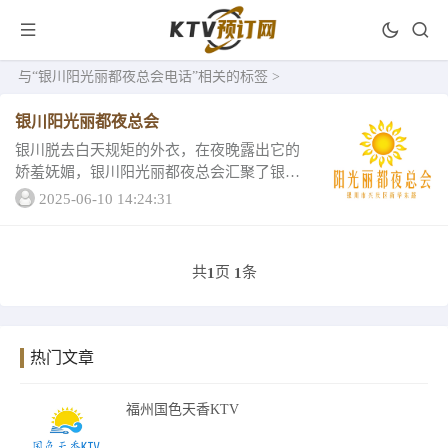
与
“银川阳光丽都夜总会电话”
相关的标签 >
银川阳光丽都夜总会
银川脱去白天规矩的外衣，在夜晚露出它的
娇羞妩媚，银川阳光丽都夜总会汇聚了银川
夜间万种风情！心动吗？心动不如行动吧，
2025-06-10 14:24:31
小编今天就带大家看看它的消费详情和评
分。豪华小包 最低消费1380元 容纳人数5...
共
页
条
1
1
热门文章
福州国色天香KTV