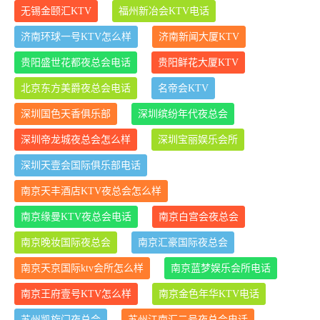
无锡金颐汇KTV
福州新冶会KTV电话
济南环球一号KTV怎么样
济南新闻大厦KTV
贵阳盛世花都夜总会电话
贵阳鲜花大厦KTV
北京东方美爵夜总会电话
名帝会KTV
深圳国色天香俱乐部
深圳缤纷年代夜总会
深圳帝龙城夜总会怎么样
深圳宝丽娱乐会所
深圳天壹会国际俱乐部电话
南京天丰酒店KTV夜总会怎么样
南京缘曼KTV夜总会电话
南京白宫会夜总会
南京晚妆国际夜总会
南京汇豪国际夜总会
南京天京国际ktv会所怎么样
南京蓝梦娱乐会所电话
南京王府壹号KTV怎么样
南京金色年华KTV电话
苏州凯旋门夜总会
苏州江南汇二号夜总会电话