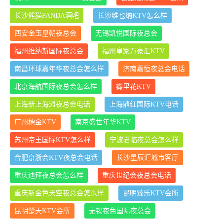
长沙熊猫PANDA酒吧
长沙维也纳KTV怎么样
西安金玉皇朝夜总会
无锡凯悦国际夜总会
福州维纳斯国际夜总会
福州皇家万豪汇KTV
南昌环球嘉年华夜总会怎么样
济南嘉恒夜总会电话
北京海航国际夜总会怎么样
雾里花KTV
上海新上海滩夜总会电话
上海鼎红国际KTV电话
广州穗金KTV
南京盛世年华KTV
苏州帝王国际KTV怎么样
宁波君临夜总会怎么样
合肥京浙会KTV夜总会电话
长沙星辰汇城市客厅
重庆迪拜夜总会怎么样
重庆世纪会夜总会电话
重庆新金色天空夜总会怎么样
昆明臻乐KTV会所
昆明楚天KTV会所
无锡夜色国际夜总会