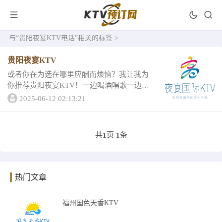
与
“贵阳夜宴KTV电话”
相关的标签 >
贵阳夜宴KTV
或者你在为选在哪里应酬而烦恼？我让我为
你推荐贵阳夜宴KTV！一边喝酒唱歌一边将
工作做好，两全齐美不是吗？贵阳夜宴KT
2025-06-12 02:13:21
V，有档次，是客户绝对满意的高端KTV。高
端KTV推荐贵阳夜宴KTV详情地址贵阳市
南...
共
页
条
1
1
热门文章
福州国色天香KTV