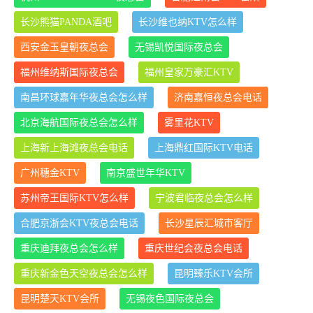
长沙熊猫PANDA酒吧
长沙维也纳KTV怎么样
西安金玉皇朝夜总会
无锡凯悦国际夜总会
福州维纳斯国际夜总会
福州皇家万豪汇KTV
南昌环球嘉年华夜总会怎么样
济南嘉恒夜总会电话
北京海航国际夜总会怎么样
雾里花KTV
上海新上海滩夜总会电话
上海鼎红国际KTV电话
广州穗金KTV
南京盛世年华KTV
苏州帝王国际KTV怎么样
宁波君临夜总会怎么样
合肥京浙会KTV夜总会电话
长沙星辰汇城市客厅
重庆迪拜夜总会怎么样
重庆世纪会夜总会电话
重庆新金色天空夜总会怎么样
昆明臻乐KTV会所
昆明楚天KTV会所
无锡夜色国际夜总会