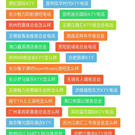
鼎红国际KTV
昆明佳华时代KTV电话
长沙魅力四射酒吧电话
昆明迪乐国际KTV电话
杭州西嘉夜总会怎么样
无锡江南汇KTV夜总会电话
无锡缇香金座夜总会电话
南昌花样年华夜总会
海口鑫源酒店夜总会
贵阳凯域夜总会电话
杭州M8夜总会KTV怎么样
合肥翡翠KTV
长沙猴子酒吧SupreMonkey酒吧怎么样
长沙罗马娱乐KTV怎么样
无锡名人城夜总会
无锡魅力花都娱乐会所怎么样
济南禧悦东方KTV电话
南宁TH上上酒吧怎么样
海口帝国公馆夜总会
广州莱宾斯基夜总会怎么样
深圳温莎国际KTV电话
南京曙光国际酒店KTV
苏州江南汇二号夜总会怎么样
杭州IN11 PARTY BOX夜总会
合肥江南会KTV会所