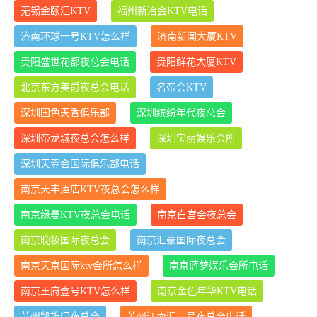
无锡金颐汇KTV
福州新冶会KTV电话
济南环球一号KTV怎么样
济南新闻大厦KTV
贵阳盛世花都夜总会电话
贵阳鲜花大厦KTV
北京东方美爵夜总会电话
名帝会KTV
深圳国色天香俱乐部
深圳缤纷年代夜总会
深圳帝龙城夜总会怎么样
深圳宝丽娱乐会所
深圳天壹会国际俱乐部电话
南京天丰酒店KTV夜总会怎么样
南京缘曼KTV夜总会电话
南京白宫会夜总会
南京晚妆国际夜总会
南京汇豪国际夜总会
南京天京国际ktv会所怎么样
南京蓝梦娱乐会所电话
南京王府壹号KTV怎么样
南京金色年华KTV电话
苏州凯旋门夜总会
苏州江南汇二号夜总会电话