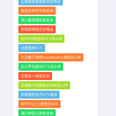
无锡缇香金座夜总会电话
南昌花样年华夜总会
海口鑫源酒店夜总会
贵阳凯域夜总会电话
杭州M8夜总会KTV怎么样
合肥翡翠KTV
长沙猴子酒吧SupreMonkey酒吧怎么样
长沙罗马娱乐KTV怎么样
无锡名人城夜总会
无锡魅力花都娱乐会所怎么样
济南禧悦东方KTV电话
南宁TH上上酒吧怎么样
海口帝国公馆夜总会