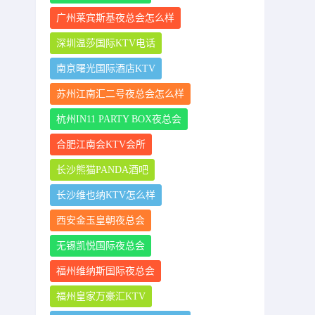
广州莱宾斯基夜总会怎么样
深圳温莎国际KTV电话
南京曙光国际酒店KTV
苏州江南汇二号夜总会怎么样
杭州IN11 PARTY BOX夜总会
合肥江南会KTV会所
长沙熊猫PANDA酒吧
长沙维也纳KTV怎么样
西安金玉皇朝夜总会
无锡凯悦国际夜总会
福州维纳斯国际夜总会
福州皇家万豪汇KTV