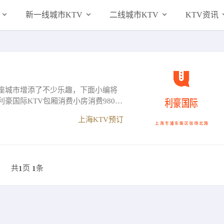
新一线城市KTV
二线城市KTV
KTV资讯
这座城市增添了不少乐趣，下面小编将
豪国际KTV包厢消费小房消费980—
上海KTV预订
共
页
条
1
1