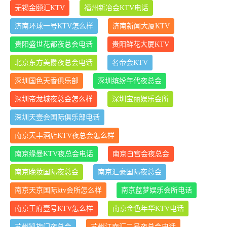
无锡金颐汇KTV
福州新冶会KTV电话
济南环球一号KTV怎么样
济南新闻大厦KTV
贵阳盛世花都夜总会电话
贵阳鲜花大厦KTV
北京东方美爵夜总会电话
名帝会KTV
深圳国色天香俱乐部
深圳缤纷年代夜总会
深圳帝龙城夜总会怎么样
深圳宝丽娱乐会所
深圳天壹会国际俱乐部电话
南京天丰酒店KTV夜总会怎么样
南京缘曼KTV夜总会电话
南京白宫会夜总会
南京晚妆国际夜总会
南京汇豪国际夜总会
南京天京国际ktv会所怎么样
南京蓝梦娱乐会所电话
南京王府壹号KTV怎么样
南京金色年华KTV电话
苏州凯旋门夜总会
苏州江南汇二号夜总会电话