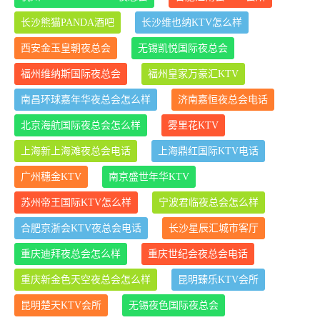
长沙熊猫PANDA酒吧
长沙维也纳KTV怎么样
西安金玉皇朝夜总会
无锡凯悦国际夜总会
福州维纳斯国际夜总会
福州皇家万豪汇KTV
南昌环球嘉年华夜总会怎么样
济南嘉恒夜总会电话
北京海航国际夜总会怎么样
雾里花KTV
上海新上海滩夜总会电话
上海鼎红国际KTV电话
广州穗金KTV
南京盛世年华KTV
苏州帝王国际KTV怎么样
宁波君临夜总会怎么样
合肥京浙会KTV夜总会电话
长沙星辰汇城市客厅
重庆迪拜夜总会怎么样
重庆世纪会夜总会电话
重庆新金色天空夜总会怎么样
昆明臻乐KTV会所
昆明楚天KTV会所
无锡夜色国际夜总会