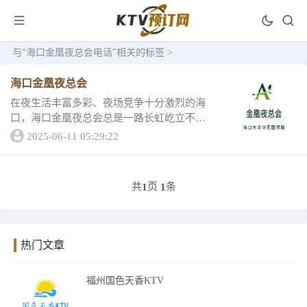
与
“海口金凰夜总会电话”
相关的标签 >
海口金凰夜总会
在夜生活丰富多彩、夜场竞争十分激烈的海
口，海口金凰夜总会总是一路长虹屹立不
倒，多样化吸引了无数顾客。想知道金凰夜
2025-06-11 05:29:22
总会的详情吗？那就来看看吧！一、海口金
凰夜总会服务更是有专业的团队专人服务体
贴到位，设计...
共
页
条
1
1
热门文章
福州国色天香KTV