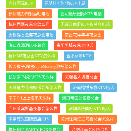
鼎红国际KTV
昆明佳华时代KTV电话
长沙魅力四射酒吧电话
昆明迪乐国际KTV电话
杭州西嘉夜总会怎么样
无锡江南汇KTV夜总会电话
无锡缇香金座夜总会电话
南昌花样年华夜总会
海口鑫源酒店夜总会
贵阳凯域夜总会电话
杭州M8夜总会KTV怎么样
合肥翡翠KTV
长沙猴子酒吧SupreMonkey酒吧怎么样
长沙罗马娱乐KTV怎么样
无锡名人城夜总会
无锡魅力花都娱乐会所怎么样
济南禧悦东方KTV电话
南宁TH上上酒吧怎么样
海口帝国公馆夜总会
广州莱宾斯基夜总会怎么样
深圳温莎国际KTV电话
南京曙光国际酒店KTV
苏州江南汇二号夜总会怎么样
杭州IN11 PARTY BOX夜总会
合肥江南会KTV会所