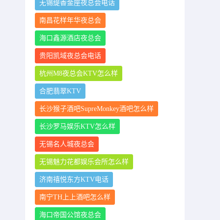
无锡缇香金座夜总会电话
南昌花样年华夜总会
海口鑫源酒店夜总会
贵阳凯域夜总会电话
杭州M8夜总会KTV怎么样
合肥翡翠KTV
长沙猴子酒吧SupreMonkey酒吧怎么样
长沙罗马娱乐KTV怎么样
无锡名人城夜总会
无锡魅力花都娱乐会所怎么样
济南禧悦东方KTV电话
南宁TH上上酒吧怎么样
海口帝国公馆夜总会