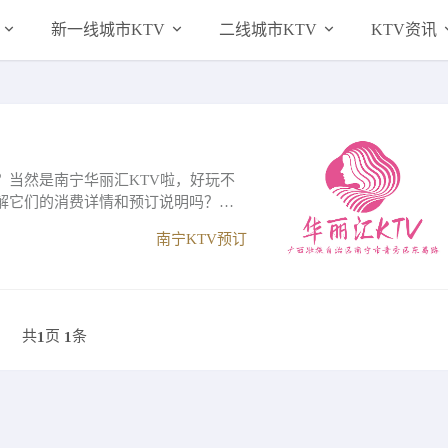
新一线城市KTV
二线城市KTV
KTV资讯
？当然是南宁华丽汇KTV啦，好玩不
解它们的消费详情和预订说明吗？那
南宁KTV预订
共
页
条
1
1