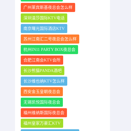
广州莱宾斯基夜总会怎么样
深圳温莎国际KTV电话
南京曙光国际酒店KTV
苏州江南汇二号夜总会怎么样
杭州IN11 PARTY BOX夜总会
合肥江南会KTV会所
长沙熊猫PANDA酒吧
长沙维也纳KTV怎么样
西安金玉皇朝夜总会
无锡凯悦国际夜总会
福州维纳斯国际夜总会
福州皇家万豪汇KTV