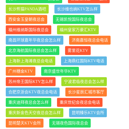
长沙熊猫PANDA酒吧
长沙维也纳KTV怎么样
西安金玉皇朝夜总会
无锡凯悦国际夜总会
福州维纳斯国际夜总会
福州皇家万豪汇KTV
南昌环球嘉年华夜总会怎么样
济南嘉恒夜总会电话
北京海航国际夜总会怎么样
雾里花KTV
上海新上海滩夜总会电话
上海鼎红国际KTV电话
广州穗金KTV
南京盛世年华KTV
苏州帝王国际KTV怎么样
宁波君临夜总会怎么样
合肥京浙会KTV夜总会电话
长沙星辰汇城市客厅
重庆迪拜夜总会怎么样
重庆世纪会夜总会电话
重庆新金色天空夜总会怎么样
昆明臻乐KTV会所
昆明楚天KTV会所
无锡夜色国际夜总会