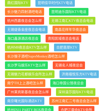
鼎红国际KTV
昆明佳华时代KTV电话
长沙魅力四射酒吧电话
昆明迪乐国际KTV电话
杭州西嘉夜总会怎么样
无锡江南汇KTV夜总会电话
无锡缇香金座夜总会电话
南昌花样年华夜总会
海口鑫源酒店夜总会
贵阳凯域夜总会电话
杭州M8夜总会KTV怎么样
合肥翡翠KTV
长沙猴子酒吧SupreMonkey酒吧怎么样
长沙罗马娱乐KTV怎么样
无锡名人城夜总会
无锡魅力花都娱乐会所怎么样
济南禧悦东方KTV电话
南宁TH上上酒吧怎么样
海口帝国公馆夜总会
广州莱宾斯基夜总会怎么样
深圳温莎国际KTV电话
南京曙光国际酒店KTV
苏州江南汇二号夜总会怎么样
杭州IN11 PARTY BOX夜总会
合肥江南会KTV会所