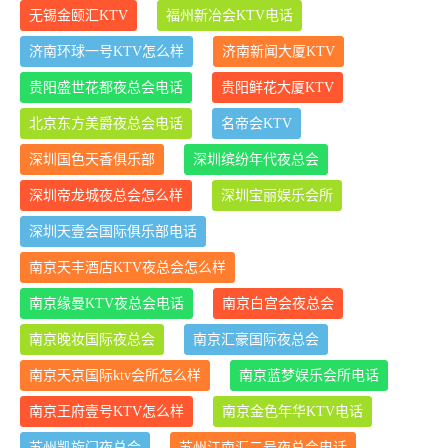
无锡金颐汇KTV
福州新冶会KTV电话
济南环球一号KTV怎么样
济南新闻大厦KTV
贵阳盛世花都夜总会电话
贵阳鲜花大厦KTV
北京东方美爵夜总会电话
名帝会KTV
深圳国色天香俱乐部
深圳缤纷年代夜总会
深圳帝龙城夜总会怎么样
深圳宝丽娱乐会所
深圳天壹会国际俱乐部电话
南京天丰酒店KTV夜总会怎么样
南京缘曼KTV夜总会电话
南京白宫会夜总会
南京晚妆国际夜总会
南京汇豪国际夜总会
南京天京国际ktv会所怎么样
南京蓝梦娱乐会所电话
南京王府壹号KTV怎么样
南京金色年华KTV电话
苏州凯旋门夜总会
苏州江南汇二号夜总会电话