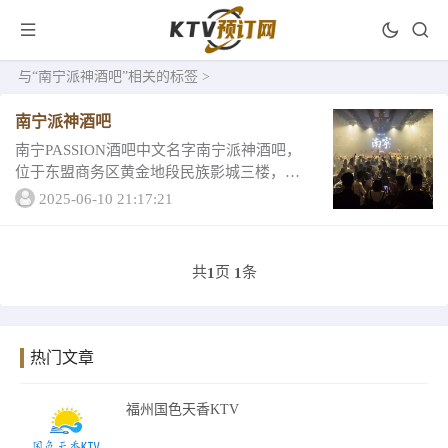
与
“南宁派神酒吧”
相关的标签 >
南宁派神酒吧
南宁PASSION酒吧中文名字南宁派神酒吧，
位于东盟商务区黄金地段民族影城三楼，有
弹簧舞台，大厅座位近100个 有散台 半卡 卡
2025-06-10 21:17:21
座 包厢1、南宁派神酒吧早晚场套餐PASSION
座位分布图周日-周四低消...
共
页
条
1
1
热门文章
福州国色天香KTV