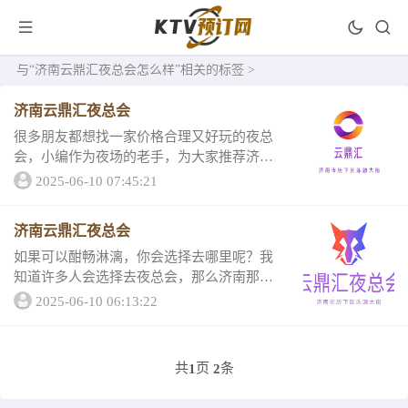
与
“济南云鼎汇夜总会怎么样”
相关的标签 >
济南云鼎汇夜总会
很多朋友都想找一家价格合理又好玩的夜总
会，小编作为夜场的老手，为大家推荐济南
云鼎汇夜总会，攻略十分详细，详情和介绍
2025-06-10 07:45:21
应有尽有，快约上您的好友去体验一番吧！
1、济南云鼎汇夜总会包厢消费黄金包间-最低
济南云鼎汇夜总会
消费1...
如果可以酣畅淋漓，你会选择去哪里呢？我
知道许多人会选择去夜总会，那么济南那么
多夜总会去那家才好？那么不如来作为内行
2025-06-10 06:13:22
人的小编推荐的济南云鼎汇夜总会吧，选择
小编就带你了解济南云鼎汇夜总会评分指
南。济南云鼎...
共
页
条
1
2