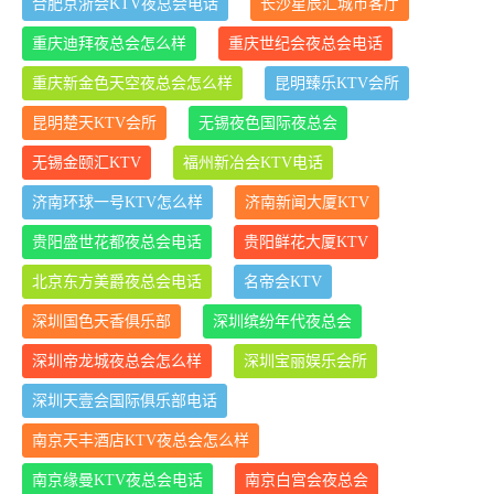
合肥京浙会KTV夜总会电话
长沙星辰汇城市客厅
重庆迪拜夜总会怎么样
重庆世纪会夜总会电话
重庆新金色天空夜总会怎么样
昆明臻乐KTV会所
昆明楚天KTV会所
无锡夜色国际夜总会
无锡金颐汇KTV
福州新冶会KTV电话
济南环球一号KTV怎么样
济南新闻大厦KTV
贵阳盛世花都夜总会电话
贵阳鲜花大厦KTV
北京东方美爵夜总会电话
名帝会KTV
深圳国色天香俱乐部
深圳缤纷年代夜总会
深圳帝龙城夜总会怎么样
深圳宝丽娱乐会所
深圳天壹会国际俱乐部电话
南京天丰酒店KTV夜总会怎么样
南京缘曼KTV夜总会电话
南京白宫会夜总会