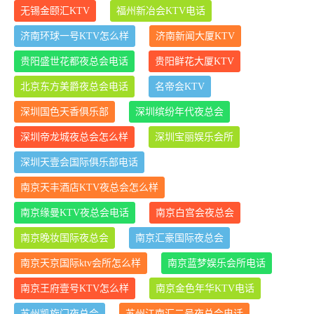
无锡金颐汇KTV
福州新冶会KTV电话
济南环球一号KTV怎么样
济南新闻大厦KTV
贵阳盛世花都夜总会电话
贵阳鲜花大厦KTV
北京东方美爵夜总会电话
名帝会KTV
深圳国色天香俱乐部
深圳缤纷年代夜总会
深圳帝龙城夜总会怎么样
深圳宝丽娱乐会所
深圳天壹会国际俱乐部电话
南京天丰酒店KTV夜总会怎么样
南京缘曼KTV夜总会电话
南京白宫会夜总会
南京晚妆国际夜总会
南京汇豪国际夜总会
南京天京国际ktv会所怎么样
南京蓝梦娱乐会所电话
南京王府壹号KTV怎么样
南京金色年华KTV电话
苏州凯旋门夜总会
苏州江南汇二号夜总会电话