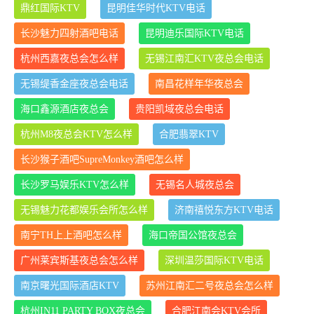
鼎红国际KTV
昆明佳华时代KTV电话
长沙魅力四射酒吧电话
昆明迪乐国际KTV电话
杭州西嘉夜总会怎么样
无锡江南汇KTV夜总会电话
无锡缇香金座夜总会电话
南昌花样年华夜总会
海口鑫源酒店夜总会
贵阳凯域夜总会电话
杭州M8夜总会KTV怎么样
合肥翡翠KTV
长沙猴子酒吧SupreMonkey酒吧怎么样
长沙罗马娱乐KTV怎么样
无锡名人城夜总会
无锡魅力花都娱乐会所怎么样
济南禧悦东方KTV电话
南宁TH上上酒吧怎么样
海口帝国公馆夜总会
广州莱宾斯基夜总会怎么样
深圳温莎国际KTV电话
南京曙光国际酒店KTV
苏州江南汇二号夜总会怎么样
杭州IN11 PARTY BOX夜总会
合肥江南会KTV会所