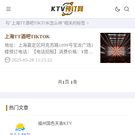
与
“上海TT酒吧TIKTOK怎么样”
相关的标签 >
上海TT酒吧TIKTOK
地址：上海嘉定区阿克苏路1099号宝龙广场2
楼预订电话：【电话招租】消费价格：¥营业
时间：晚上8:00至凌晨5:00所在榜单：上海酒
2025-05-28 11:25:22
吧
共
页
条
1
1
热门文章
福州国色天香KTV