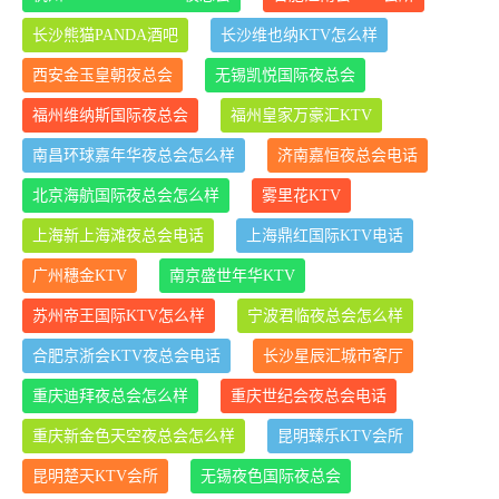
长沙熊猫PANDA酒吧
长沙维也纳KTV怎么样
西安金玉皇朝夜总会
无锡凯悦国际夜总会
福州维纳斯国际夜总会
福州皇家万豪汇KTV
南昌环球嘉年华夜总会怎么样
济南嘉恒夜总会电话
北京海航国际夜总会怎么样
雾里花KTV
上海新上海滩夜总会电话
上海鼎红国际KTV电话
广州穗金KTV
南京盛世年华KTV
苏州帝王国际KTV怎么样
宁波君临夜总会怎么样
合肥京浙会KTV夜总会电话
长沙星辰汇城市客厅
重庆迪拜夜总会怎么样
重庆世纪会夜总会电话
重庆新金色天空夜总会怎么样
昆明臻乐KTV会所
昆明楚天KTV会所
无锡夜色国际夜总会