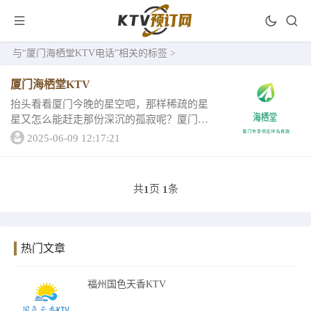
与
“厦门海栖堂KTV电话”
相关的标签 >
厦门海栖堂KTV
抬头看看厦门今晚的星空吧，那样稀疏的星
星又怎么能赶走那份深沉的孤寂呢？厦门最
权威靠谱的KTV游玩攻略，参考这份海栖堂K
2025-06-09 12:17:21
TV的详情就对了！厦门海栖堂KTV包厢消费
小包最低消费1580可坐1-4人、中包最...
共
页
条
1
1
热门文章
福州国色天香KTV