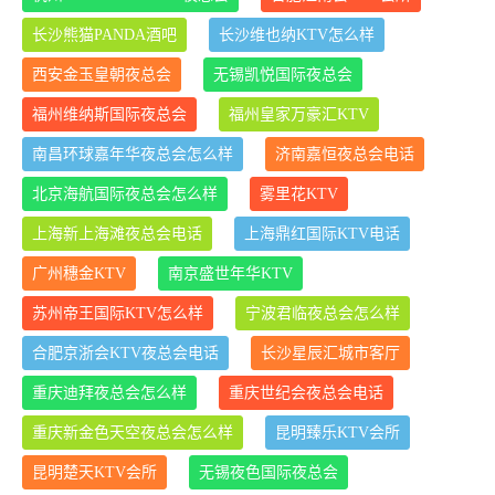
长沙熊猫PANDA酒吧
长沙维也纳KTV怎么样
西安金玉皇朝夜总会
无锡凯悦国际夜总会
福州维纳斯国际夜总会
福州皇家万豪汇KTV
南昌环球嘉年华夜总会怎么样
济南嘉恒夜总会电话
北京海航国际夜总会怎么样
雾里花KTV
上海新上海滩夜总会电话
上海鼎红国际KTV电话
广州穗金KTV
南京盛世年华KTV
苏州帝王国际KTV怎么样
宁波君临夜总会怎么样
合肥京浙会KTV夜总会电话
长沙星辰汇城市客厅
重庆迪拜夜总会怎么样
重庆世纪会夜总会电话
重庆新金色天空夜总会怎么样
昆明臻乐KTV会所
昆明楚天KTV会所
无锡夜色国际夜总会