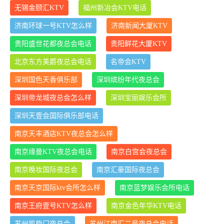
无锡金颐汇KTV
福州新冶会KTV电话
济南环球一号KTV怎么样
济南新闻大厦KTV
贵阳盛世花都夜总会电话
贵阳鲜花大厦KTV
北京东方美爵夜总会电话
名帝会KTV
深圳国色天香俱乐部
深圳缤纷年代夜总会
深圳帝龙城夜总会怎么样
深圳宝丽娱乐会所
深圳天壹会国际俱乐部电话
南京天丰酒店KTV夜总会怎么样
南京缘曼KTV夜总会电话
南京白宫会夜总会
南京晚妆国际夜总会
南京汇豪国际夜总会
南京天京国际ktv会所怎么样
南京蓝梦娱乐会所电话
南京王府壹号KTV怎么样
南京金色年华KTV电话
苏州凯旋门夜总会
苏州江南汇二号夜总会电话