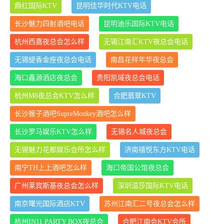
鼎红国际KTV
昆明佳华时代KTV电话
长沙魅力四射酒吧电话
昆明迪乐国际KTV电话
杭州西嘉夜总会怎么样
无锡江南汇KTV夜总会电话
无锡缇香金座夜总会电话
南昌花样年华夜总会
海口鑫源酒店夜总会
贵阳凯域夜总会电话
杭州M8夜总会KTV怎么样
合肥翡翠KTV
长沙猴子酒吧SupreMonkey酒吧怎么样
长沙罗马娱乐KTV怎么样
无锡名人城夜总会
无锡魅力花都娱乐会所怎么样
济南禧悦东方KTV电话
南宁TH上上酒吧怎么样
海口帝国公馆夜总会
广州莱宾斯基夜总会怎么样
深圳温莎国际KTV电话
南京曙光国际酒店KTV
苏州江南汇二号夜总会怎么样
杭州IN11 PARTY BOX夜总会
合肥江南会KTV会所