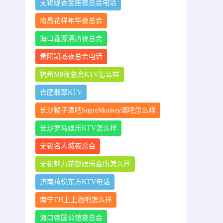
无锡缇香金座夜总会电话
南昌花样年华夜总会
海口鑫源酒店夜总会
贵阳凯域夜总会电话
杭州M8夜总会KTV怎么样
合肥翡翠KTV
长沙猴子酒吧SupreMonkey酒吧怎么样
长沙罗马娱乐KTV怎么样
无锡名人城夜总会
无锡魅力花都娱乐会所怎么样
济南禧悦东方KTV电话
南宁TH上上酒吧怎么样
海口帝国公馆夜总会