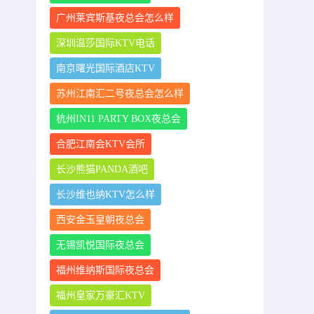
广州莱宾斯基夜总会怎么样
深圳温莎国际KTV电话
南京曙光国际酒店KTV
苏州江南汇二号夜总会怎么样
杭州IN11 PARTY BOX夜总会
合肥江南会KTV会所
长沙熊猫PANDA酒吧
长沙维也纳KTV怎么样
西安金玉皇朝夜总会
无锡凯悦国际夜总会
福州维纳斯国际夜总会
福州皇家万豪汇KTV