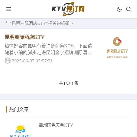
与
“昆明洲际酒店KTV”
相关的标签 >
昆明洲际酒店KTV
热情好客的昆明有着许多商务KTV，下面请
随着小编的脚步走进昆明金字招牌洲际酒店K
TV吧！装修档次高，豪华高大上，无与伦
2025-06-07 05:57:21
比。快来看看洲际酒店KTV的详情一、昆明
洲际酒店KTV设备崭新高端,设备齐全,音效...
共
页
条
1
1
热门文章
福州国色天香KTV