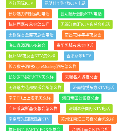
鼎红国际KTV
昆明佳华时代KTV电话
长沙魅力四射酒吧电话
昆明迪乐国际KTV电话
杭州西嘉夜总会怎么样
无锡江南汇KTV夜总会电话
无锡缇香金座夜总会电话
南昌花样年华夜总会
海口鑫源酒店夜总会
贵阳凯域夜总会电话
杭州M8夜总会KTV怎么样
合肥翡翠KTV
长沙猴子酒吧SupreMonkey酒吧怎么样
长沙罗马娱乐KTV怎么样
无锡名人城夜总会
无锡魅力花都娱乐会所怎么样
济南禧悦东方KTV电话
南宁TH上上酒吧怎么样
海口帝国公馆夜总会
广州莱宾斯基夜总会怎么样
深圳温莎国际KTV电话
南京曙光国际酒店KTV
苏州江南汇二号夜总会怎么样
杭州IN11 PARTY BOX夜总会
合肥江南会KTV会所