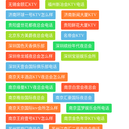
无锡金颐汇KTV
福州新冶会KTV电话
济南环球一号KTV怎么样
济南新闻大厦KTV
贵阳盛世花都夜总会电话
贵阳鲜花大厦KTV
北京东方美爵夜总会电话
名帝会KTV
深圳国色天香俱乐部
深圳缤纷年代夜总会
深圳帝龙城夜总会怎么样
深圳宝丽娱乐会所
深圳天壹会国际俱乐部电话
南京天丰酒店KTV夜总会怎么样
南京缘曼KTV夜总会电话
南京白宫会夜总会
南京晚妆国际夜总会
南京汇豪国际夜总会
南京天京国际ktv会所怎么样
南京蓝梦娱乐会所电话
南京王府壹号KTV怎么样
南京金色年华KTV电话
苏州凯旋门夜总会
苏州江南汇二号夜总会电话