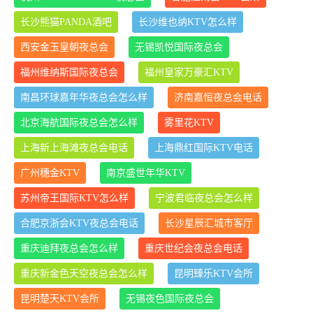
长沙熊猫PANDA酒吧
长沙维也纳KTV怎么样
西安金玉皇朝夜总会
无锡凯悦国际夜总会
福州维纳斯国际夜总会
福州皇家万豪汇KTV
南昌环球嘉年华夜总会怎么样
济南嘉恒夜总会电话
北京海航国际夜总会怎么样
雾里花KTV
上海新上海滩夜总会电话
上海鼎红国际KTV电话
广州穗金KTV
南京盛世年华KTV
苏州帝王国际KTV怎么样
宁波君临夜总会怎么样
合肥京浙会KTV夜总会电话
长沙星辰汇城市客厅
重庆迪拜夜总会怎么样
重庆世纪会夜总会电话
重庆新金色天空夜总会怎么样
昆明臻乐KTV会所
昆明楚天KTV会所
无锡夜色国际夜总会