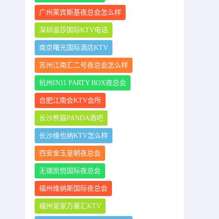
广州莱宾斯基夜总会怎么样
深圳温莎国际KTV电话
南京曙光国际酒店KTV
苏州江南汇二号夜总会怎么样
杭州IN11 PARTY BOX夜总会
合肥江南会KTV会所
长沙熊猫PANDA酒吧
长沙维也纳KTV怎么样
西安金玉皇朝夜总会
无锡凯悦国际夜总会
福州维纳斯国际夜总会
福州皇家万豪汇KTV