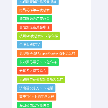
无锡缇香金座夜总会电话
南昌花样年华夜总会
海口鑫源酒店夜总会
贵阳凯域夜总会电话
杭州M8夜总会KTV怎么样
合肥翡翠KTV
长沙猴子酒吧SupreMonkey酒吧怎么样
长沙罗马娱乐KTV怎么样
无锡名人城夜总会
无锡魅力花都娱乐会所怎么样
济南禧悦东方KTV电话
南宁TH上上酒吧怎么样
海口帝国公馆夜总会