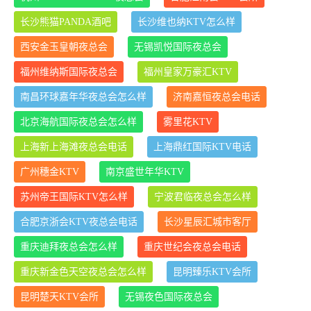
长沙熊猫PANDA酒吧
长沙维也纳KTV怎么样
西安金玉皇朝夜总会
无锡凯悦国际夜总会
福州维纳斯国际夜总会
福州皇家万豪汇KTV
南昌环球嘉年华夜总会怎么样
济南嘉恒夜总会电话
北京海航国际夜总会怎么样
雾里花KTV
上海新上海滩夜总会电话
上海鼎红国际KTV电话
广州穗金KTV
南京盛世年华KTV
苏州帝王国际KTV怎么样
宁波君临夜总会怎么样
合肥京浙会KTV夜总会电话
长沙星辰汇城市客厅
重庆迪拜夜总会怎么样
重庆世纪会夜总会电话
重庆新金色天空夜总会怎么样
昆明臻乐KTV会所
昆明楚天KTV会所
无锡夜色国际夜总会