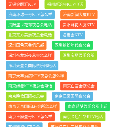
无锡金颐汇KTV
福州新冶会KTV电话
济南环球一号KTV怎么样
济南新闻大厦KTV
贵阳盛世花都夜总会电话
贵阳鲜花大厦KTV
北京东方美爵夜总会电话
名帝会KTV
深圳国色天香俱乐部
深圳缤纷年代夜总会
深圳帝龙城夜总会怎么样
深圳宝丽娱乐会所
深圳天壹会国际俱乐部电话
南京天丰酒店KTV夜总会怎么样
南京缘曼KTV夜总会电话
南京白宫会夜总会
南京晚妆国际夜总会
南京汇豪国际夜总会
南京天京国际ktv会所怎么样
南京蓝梦娱乐会所电话
南京王府壹号KTV怎么样
南京金色年华KTV电话
苏州凯旋门夜总会
苏州江南汇二号夜总会电话