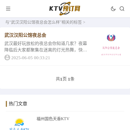
与
“武汉汉阳公馆夜总会怎么样”
相关的标签 >
武汉汉阳公馆夜总会
武汉最好玩放松的夜总会你知道几家？夜幕
降临后大家都聚集在迷离的灯光热舞，快带
上你兄弟闺蜜来这家武汉汉阳公馆夜总会
2025-06-05 00:33:21
吧，以下有详情介绍一、武汉汉阳公馆夜总
会包厢消费精致小雅间-容纳3-4人、宽敞中包
间-容...
共
页
条
1
1
热门文章
福州国色天香KTV