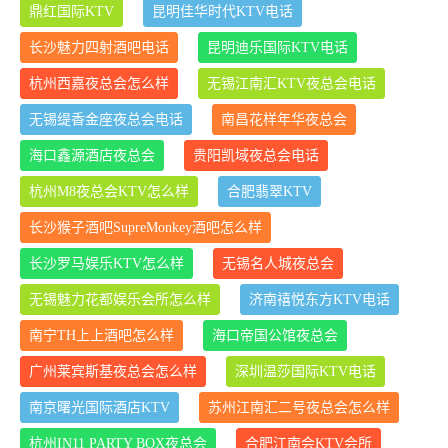
鼎红国际KTV
昆明佳华时代KTV电话
长沙魅力四射酒吧电话
昆明迪乐国际KTV电话
杭州西嘉夜总会怎么样
无锡江南汇KTV夜总会电话
无锡缇香金座夜总会电话
南昌花样年华夜总会
海口鑫源酒店夜总会
贵阳凯域夜总会电话
杭州M8夜总会KTV怎么样
合肥翡翠KTV
长沙猴子酒吧SupreMonkey酒吧怎么样
长沙罗马娱乐KTV怎么样
无锡名人城夜总会
无锡魅力花都娱乐会所怎么样
济南禧悦东方KTV电话
南宁TH上上酒吧怎么样
海口帝国公馆夜总会
广州莱宾斯基夜总会怎么样
深圳温莎国际KTV电话
南京曙光国际酒店KTV
苏州江南汇二号夜总会怎么样
杭州IN11 PARTY BOX夜总会
合肥江南会KTV会所