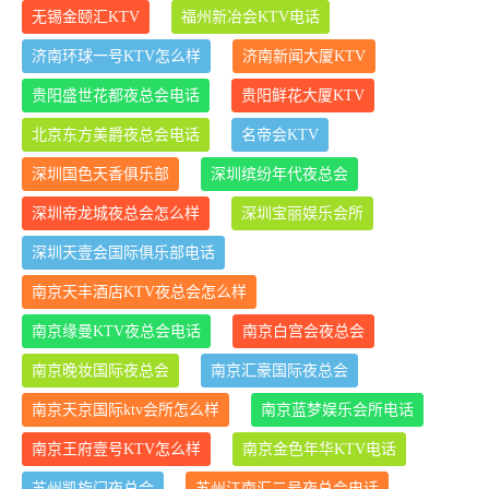
无锡金颐汇KTV
福州新冶会KTV电话
济南环球一号KTV怎么样
济南新闻大厦KTV
贵阳盛世花都夜总会电话
贵阳鲜花大厦KTV
北京东方美爵夜总会电话
名帝会KTV
深圳国色天香俱乐部
深圳缤纷年代夜总会
深圳帝龙城夜总会怎么样
深圳宝丽娱乐会所
深圳天壹会国际俱乐部电话
南京天丰酒店KTV夜总会怎么样
南京缘曼KTV夜总会电话
南京白宫会夜总会
南京晚妆国际夜总会
南京汇豪国际夜总会
南京天京国际ktv会所怎么样
南京蓝梦娱乐会所电话
南京王府壹号KTV怎么样
南京金色年华KTV电话
苏州凯旋门夜总会
苏州江南汇二号夜总会电话