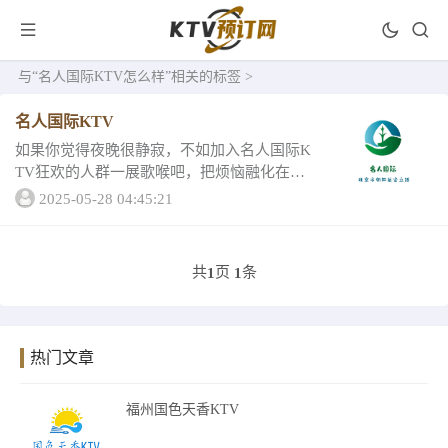
与
“名人国际KTV怎么样”
相关的标签 >
名人国际KTV
如果你觉得夜晚很静寂，不如加入名人国际K
TV狂欢的人群一展歌喉吧，把烦恼融化在酒
水里，那先让我来为大家先带大家看看名人
2025-05-28 04:45:21
国际KTV的介绍详情名人国际KTV性价比超
高，花最少的钱体验最大的服务体验，感受
最...
共
页
条
1
1
热门文章
福州国色天香KTV