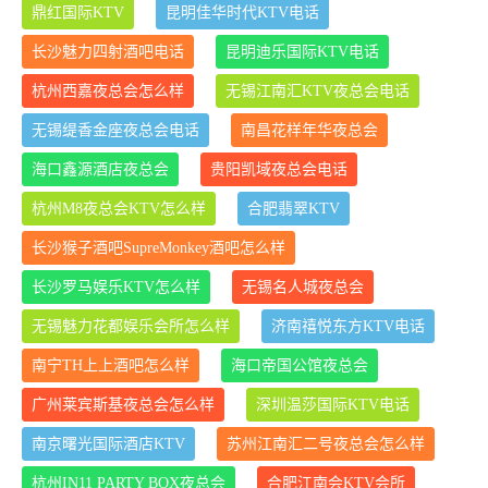
鼎红国际KTV
昆明佳华时代KTV电话
长沙魅力四射酒吧电话
昆明迪乐国际KTV电话
杭州西嘉夜总会怎么样
无锡江南汇KTV夜总会电话
无锡缇香金座夜总会电话
南昌花样年华夜总会
海口鑫源酒店夜总会
贵阳凯域夜总会电话
杭州M8夜总会KTV怎么样
合肥翡翠KTV
长沙猴子酒吧SupreMonkey酒吧怎么样
长沙罗马娱乐KTV怎么样
无锡名人城夜总会
无锡魅力花都娱乐会所怎么样
济南禧悦东方KTV电话
南宁TH上上酒吧怎么样
海口帝国公馆夜总会
广州莱宾斯基夜总会怎么样
深圳温莎国际KTV电话
南京曙光国际酒店KTV
苏州江南汇二号夜总会怎么样
杭州IN11 PARTY BOX夜总会
合肥江南会KTV会所