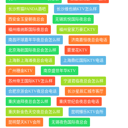
长沙熊猫PANDA酒吧
长沙维也纳KTV怎么样
西安金玉皇朝夜总会
无锡凯悦国际夜总会
福州维纳斯国际夜总会
福州皇家万豪汇KTV
南昌环球嘉年华夜总会怎么样
济南嘉恒夜总会电话
北京海航国际夜总会怎么样
雾里花KTV
上海新上海滩夜总会电话
上海鼎红国际KTV电话
广州穗金KTV
南京盛世年华KTV
苏州帝王国际KTV怎么样
宁波君临夜总会怎么样
合肥京浙会KTV夜总会电话
长沙星辰汇城市客厅
重庆迪拜夜总会怎么样
重庆世纪会夜总会电话
重庆新金色天空夜总会怎么样
昆明臻乐KTV会所
昆明楚天KTV会所
无锡夜色国际夜总会