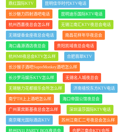
鼎红国际KTV
昆明佳华时代KTV电话
长沙魅力四射酒吧电话
昆明迪乐国际KTV电话
杭州西嘉夜总会怎么样
无锡江南汇KTV夜总会电话
无锡缇香金座夜总会电话
南昌花样年华夜总会
海口鑫源酒店夜总会
贵阳凯域夜总会电话
杭州M8夜总会KTV怎么样
合肥翡翠KTV
长沙猴子酒吧SupreMonkey酒吧怎么样
长沙罗马娱乐KTV怎么样
无锡名人城夜总会
无锡魅力花都娱乐会所怎么样
济南禧悦东方KTV电话
南宁TH上上酒吧怎么样
海口帝国公馆夜总会
广州莱宾斯基夜总会怎么样
深圳温莎国际KTV电话
南京曙光国际酒店KTV
苏州江南汇二号夜总会怎么样
杭州IN11 PARTY BOX夜总会
合肥江南会KTV会所