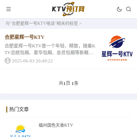
与
“合肥星辉一号KTV电话”
相关的标签 >
合肥星辉一号KTV
合肥星辉一号KTV是一个年轻、精致，随着K
TV总统包厢、豪华包厢、会员包厢等新概念
的出现，豪华贵宾包厢将在地理位置、面
2025-06-03 20:49:22
积、设计风格等方面引领夜文化业的发展趋
势，独特设计的高品质环境包厢是生日、聚
会或公...
共
页
条
1
1
热门文章
福州国色天香KTV