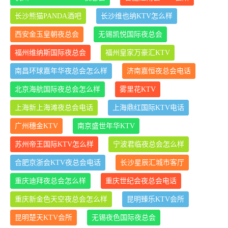
长沙熊猫PANDA酒吧
长沙维也纳KTV怎么样
西安金玉皇朝夜总会
无锡凯悦国际夜总会
福州维纳斯国际夜总会
福州皇家万豪汇KTV
南昌环球嘉年华夜总会怎么样
济南嘉恒夜总会电话
北京海航国际夜总会怎么样
雾里花KTV
上海新上海滩夜总会电话
上海鼎红国际KTV电话
广州穗金KTV
南京盛世年华KTV
苏州帝王国际KTV怎么样
宁波君临夜总会怎么样
合肥京浙会KTV夜总会电话
长沙星辰汇城市客厅
重庆迪拜夜总会怎么样
重庆世纪会夜总会电话
重庆新金色天空夜总会怎么样
昆明臻乐KTV会所
昆明楚天KTV会所
无锡夜色国际夜总会