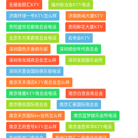
无锡金颐汇KTV
福州新冶会KTV电话
济南环球一号KTV怎么样
济南新闻大厦KTV
贵阳盛世花都夜总会电话
贵阳鲜花大厦KTV
北京东方美爵夜总会电话
名帝会KTV
深圳国色天香俱乐部
深圳缤纷年代夜总会
深圳帝龙城夜总会怎么样
深圳宝丽娱乐会所
深圳天壹会国际俱乐部电话
南京天丰酒店KTV夜总会怎么样
南京缘曼KTV夜总会电话
南京白宫会夜总会
南京晚妆国际夜总会
南京汇豪国际夜总会
南京天京国际ktv会所怎么样
南京蓝梦娱乐会所电话
南京王府壹号KTV怎么样
南京金色年华KTV电话
苏州凯旋门夜总会
苏州江南汇二号夜总会电话