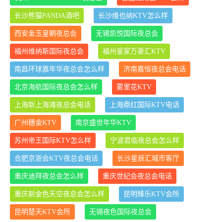
长沙熊猫PANDA酒吧
长沙维也纳KTV怎么样
西安金玉皇朝夜总会
无锡凯悦国际夜总会
福州维纳斯国际夜总会
福州皇家万豪汇KTV
南昌环球嘉年华夜总会怎么样
济南嘉恒夜总会电话
北京海航国际夜总会怎么样
雾里花KTV
上海新上海滩夜总会电话
上海鼎红国际KTV电话
广州穗金KTV
南京盛世年华KTV
苏州帝王国际KTV怎么样
宁波君临夜总会怎么样
合肥京浙会KTV夜总会电话
长沙星辰汇城市客厅
重庆迪拜夜总会怎么样
重庆世纪会夜总会电话
重庆新金色天空夜总会怎么样
昆明臻乐KTV会所
昆明楚天KTV会所
无锡夜色国际夜总会