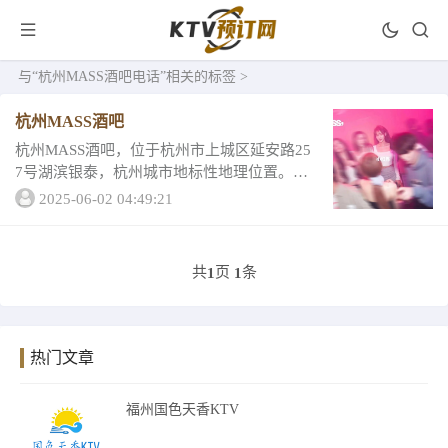
与
“杭州MASS酒吧电话”
相关的标签 >
杭州MASS酒吧
杭州MASS酒吧，位于杭州市上城区延安路25
7号湖滨银泰，杭州城市地标性地理位置。营
业面积达到3000多平，近60个座位，设有散
2025-06-02 04:49:21
台区，半卡，卡座，包厢。分别L区5张、A区
26张、B区11张、V区5张、...
共
页
条
1
1
热门文章
福州国色天香KTV