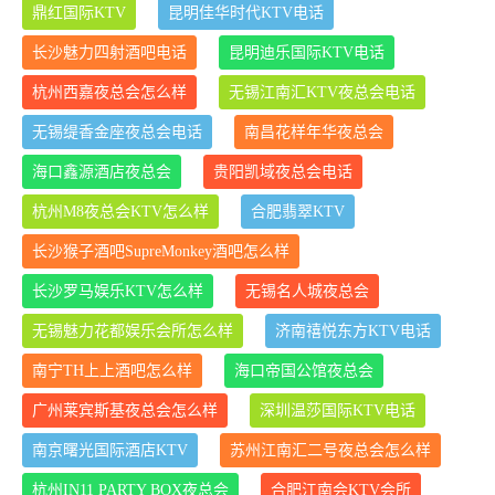
鼎红国际KTV
昆明佳华时代KTV电话
长沙魅力四射酒吧电话
昆明迪乐国际KTV电话
杭州西嘉夜总会怎么样
无锡江南汇KTV夜总会电话
无锡缇香金座夜总会电话
南昌花样年华夜总会
海口鑫源酒店夜总会
贵阳凯域夜总会电话
杭州M8夜总会KTV怎么样
合肥翡翠KTV
长沙猴子酒吧SupreMonkey酒吧怎么样
长沙罗马娱乐KTV怎么样
无锡名人城夜总会
无锡魅力花都娱乐会所怎么样
济南禧悦东方KTV电话
南宁TH上上酒吧怎么样
海口帝国公馆夜总会
广州莱宾斯基夜总会怎么样
深圳温莎国际KTV电话
南京曙光国际酒店KTV
苏州江南汇二号夜总会怎么样
杭州IN11 PARTY BOX夜总会
合肥江南会KTV会所