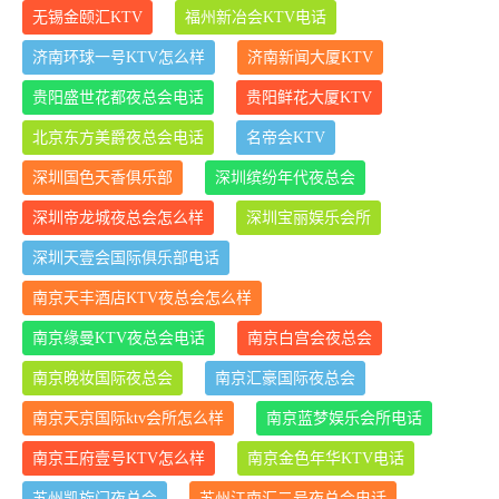
无锡金颐汇KTV
福州新冶会KTV电话
济南环球一号KTV怎么样
济南新闻大厦KTV
贵阳盛世花都夜总会电话
贵阳鲜花大厦KTV
北京东方美爵夜总会电话
名帝会KTV
深圳国色天香俱乐部
深圳缤纷年代夜总会
深圳帝龙城夜总会怎么样
深圳宝丽娱乐会所
深圳天壹会国际俱乐部电话
南京天丰酒店KTV夜总会怎么样
南京缘曼KTV夜总会电话
南京白宫会夜总会
南京晚妆国际夜总会
南京汇豪国际夜总会
南京天京国际ktv会所怎么样
南京蓝梦娱乐会所电话
南京王府壹号KTV怎么样
南京金色年华KTV电话
苏州凯旋门夜总会
苏州江南汇二号夜总会电话