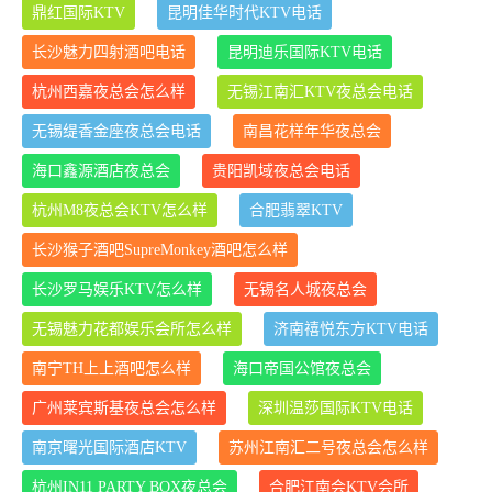
鼎红国际KTV
昆明佳华时代KTV电话
长沙魅力四射酒吧电话
昆明迪乐国际KTV电话
杭州西嘉夜总会怎么样
无锡江南汇KTV夜总会电话
无锡缇香金座夜总会电话
南昌花样年华夜总会
海口鑫源酒店夜总会
贵阳凯域夜总会电话
杭州M8夜总会KTV怎么样
合肥翡翠KTV
长沙猴子酒吧SupreMonkey酒吧怎么样
长沙罗马娱乐KTV怎么样
无锡名人城夜总会
无锡魅力花都娱乐会所怎么样
济南禧悦东方KTV电话
南宁TH上上酒吧怎么样
海口帝国公馆夜总会
广州莱宾斯基夜总会怎么样
深圳温莎国际KTV电话
南京曙光国际酒店KTV
苏州江南汇二号夜总会怎么样
杭州IN11 PARTY BOX夜总会
合肥江南会KTV会所