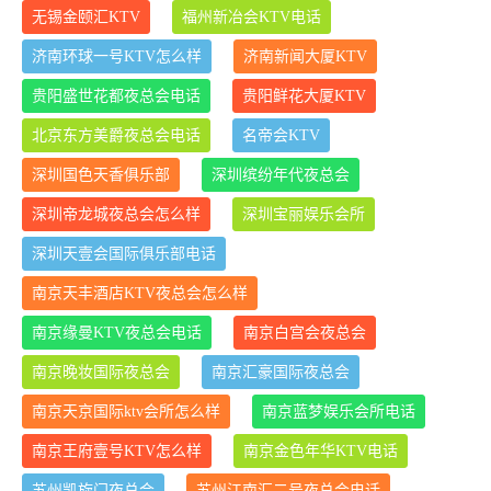
无锡金颐汇KTV
福州新冶会KTV电话
济南环球一号KTV怎么样
济南新闻大厦KTV
贵阳盛世花都夜总会电话
贵阳鲜花大厦KTV
北京东方美爵夜总会电话
名帝会KTV
深圳国色天香俱乐部
深圳缤纷年代夜总会
深圳帝龙城夜总会怎么样
深圳宝丽娱乐会所
深圳天壹会国际俱乐部电话
南京天丰酒店KTV夜总会怎么样
南京缘曼KTV夜总会电话
南京白宫会夜总会
南京晚妆国际夜总会
南京汇豪国际夜总会
南京天京国际ktv会所怎么样
南京蓝梦娱乐会所电话
南京王府壹号KTV怎么样
南京金色年华KTV电话
苏州凯旋门夜总会
苏州江南汇二号夜总会电话