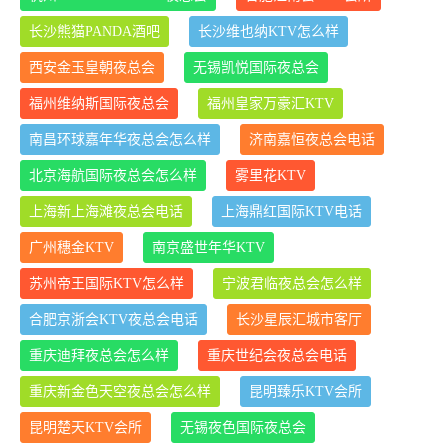
长沙熊猫PANDA酒吧
长沙维也纳KTV怎么样
西安金玉皇朝夜总会
无锡凯悦国际夜总会
福州维纳斯国际夜总会
福州皇家万豪汇KTV
南昌环球嘉年华夜总会怎么样
济南嘉恒夜总会电话
北京海航国际夜总会怎么样
雾里花KTV
上海新上海滩夜总会电话
上海鼎红国际KTV电话
广州穗金KTV
南京盛世年华KTV
苏州帝王国际KTV怎么样
宁波君临夜总会怎么样
合肥京浙会KTV夜总会电话
长沙星辰汇城市客厅
重庆迪拜夜总会怎么样
重庆世纪会夜总会电话
重庆新金色天空夜总会怎么样
昆明臻乐KTV会所
昆明楚天KTV会所
无锡夜色国际夜总会