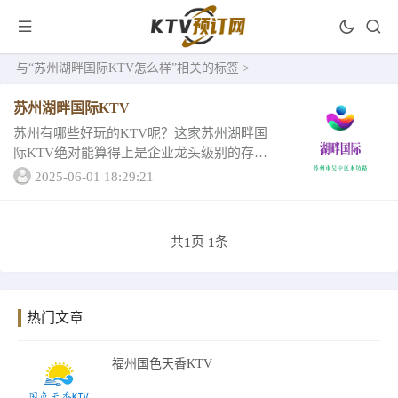
与
“苏州湖畔国际KTV怎么样”
相关的标签 >
苏州湖畔国际KTV
苏州有哪些好玩的KTV呢？这家苏州湖畔国
际KTV绝对能算得上是企业龙头级别的存
在，那湖畔国际KTV详情怎么样呢？让我们
2025-06-01 18:29:21
一起来看看吧1、苏州湖畔国际KTV包厢消费
豪华小房最低消费1080 容纳人数5&m...
共
页
条
1
1
热门文章
福州国色天香KTV