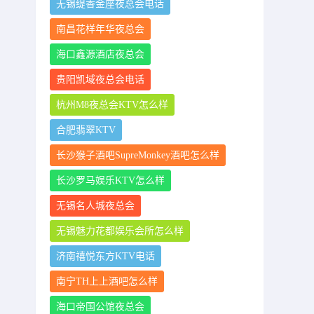
无锡缇香金座夜总会电话
南昌花样年华夜总会
海口鑫源酒店夜总会
贵阳凯域夜总会电话
杭州M8夜总会KTV怎么样
合肥翡翠KTV
长沙猴子酒吧SupreMonkey酒吧怎么样
长沙罗马娱乐KTV怎么样
无锡名人城夜总会
无锡魅力花都娱乐会所怎么样
济南禧悦东方KTV电话
南宁TH上上酒吧怎么样
海口帝国公馆夜总会