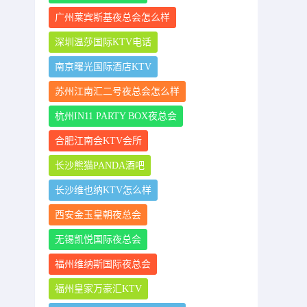
广州莱宾斯基夜总会怎么样
深圳温莎国际KTV电话
南京曙光国际酒店KTV
苏州江南汇二号夜总会怎么样
杭州IN11 PARTY BOX夜总会
合肥江南会KTV会所
长沙熊猫PANDA酒吧
长沙维也纳KTV怎么样
西安金玉皇朝夜总会
无锡凯悦国际夜总会
福州维纳斯国际夜总会
福州皇家万豪汇KTV