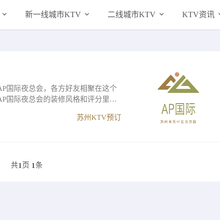
新一线城市KTV
二线城市KTV
KTV资讯
AP国际夜总会，各方好友相聚在这个
AP国际夜总会的装修风格和评分里寻
苏州KTV预订
共
页
条
1
1