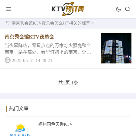
与
“南京秀会馆KTV夜总会怎么样”
相关的标签 >
南京秀会馆KTV夜总会
当夜幕降临，零星点点的万家灯火照亮整个
南京。站在高处，看华灯初上的南京，让人
痴迷让人心醉。南明河畔，看水波涟漪缓缓
2025-05-31 14:49:21
推开。夜色弥漫，霓虹色彩最是撩人。无论
哪种方式，南京人民的夜生活总是那么丰富
多彩，让人...
共
页
条
1
1
热门文章
福州国色天香KTV