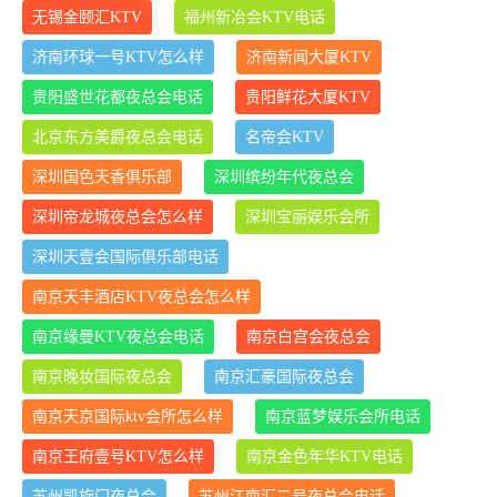
无锡金颐汇KTV
福州新冶会KTV电话
济南环球一号KTV怎么样
济南新闻大厦KTV
贵阳盛世花都夜总会电话
贵阳鲜花大厦KTV
北京东方美爵夜总会电话
名帝会KTV
深圳国色天香俱乐部
深圳缤纷年代夜总会
深圳帝龙城夜总会怎么样
深圳宝丽娱乐会所
深圳天壹会国际俱乐部电话
南京天丰酒店KTV夜总会怎么样
南京缘曼KTV夜总会电话
南京白宫会夜总会
南京晚妆国际夜总会
南京汇豪国际夜总会
南京天京国际ktv会所怎么样
南京蓝梦娱乐会所电话
南京王府壹号KTV怎么样
南京金色年华KTV电话
苏州凯旋门夜总会
苏州江南汇二号夜总会电话