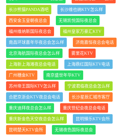
长沙熊猫PANDA酒吧
长沙维也纳KTV怎么样
西安金玉皇朝夜总会
无锡凯悦国际夜总会
福州维纳斯国际夜总会
福州皇家万豪汇KTV
南昌环球嘉年华夜总会怎么样
济南嘉恒夜总会电话
北京海航国际夜总会怎么样
雾里花KTV
上海新上海滩夜总会电话
上海鼎红国际KTV电话
广州穗金KTV
南京盛世年华KTV
苏州帝王国际KTV怎么样
宁波君临夜总会怎么样
合肥京浙会KTV夜总会电话
长沙星辰汇城市客厅
重庆迪拜夜总会怎么样
重庆世纪会夜总会电话
重庆新金色天空夜总会怎么样
昆明臻乐KTV会所
昆明楚天KTV会所
无锡夜色国际夜总会