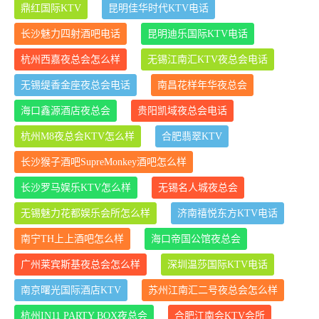
鼎红国际KTV
昆明佳华时代KTV电话
长沙魅力四射酒吧电话
昆明迪乐国际KTV电话
杭州西嘉夜总会怎么样
无锡江南汇KTV夜总会电话
无锡缇香金座夜总会电话
南昌花样年华夜总会
海口鑫源酒店夜总会
贵阳凯域夜总会电话
杭州M8夜总会KTV怎么样
合肥翡翠KTV
长沙猴子酒吧SupreMonkey酒吧怎么样
长沙罗马娱乐KTV怎么样
无锡名人城夜总会
无锡魅力花都娱乐会所怎么样
济南禧悦东方KTV电话
南宁TH上上酒吧怎么样
海口帝国公馆夜总会
广州莱宾斯基夜总会怎么样
深圳温莎国际KTV电话
南京曙光国际酒店KTV
苏州江南汇二号夜总会怎么样
杭州IN11 PARTY BOX夜总会
合肥江南会KTV会所