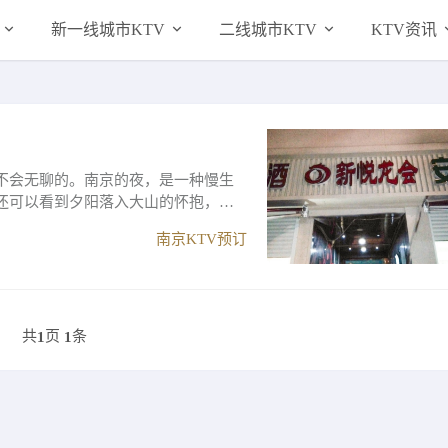
新一线城市KTV
二线城市KTV
KTV资讯
不会无聊的。南京的夜，是一种慢生
还可以看到夕阳落入大山的怀抱，你
南京KTV预订
共
页
条
1
1