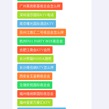
广州莱宾斯基夜总会怎么样
深圳温莎国际KTV电话
南京曙光国际酒店KTV
苏州江南汇二号夜总会怎么样
杭州IN11 PARTY BOX夜总会
合肥江南会KTV会所
长沙熊猫PANDA酒吧
长沙维也纳KTV怎么样
西安金玉皇朝夜总会
无锡凯悦国际夜总会
福州维纳斯国际夜总会
福州皇家万豪汇KTV