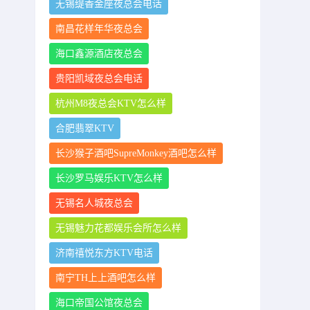
无锡缇香金座夜总会电话
南昌花样年华夜总会
海口鑫源酒店夜总会
贵阳凯域夜总会电话
杭州M8夜总会KTV怎么样
合肥翡翠KTV
长沙猴子酒吧SupreMonkey酒吧怎么样
长沙罗马娱乐KTV怎么样
无锡名人城夜总会
无锡魅力花都娱乐会所怎么样
济南禧悦东方KTV电话
南宁TH上上酒吧怎么样
海口帝国公馆夜总会