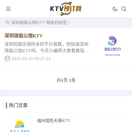
与
“深圳珑临公馆KTV”
相关的标签 >
深圳珑临公馆KTV
深圳的娱乐场所多的不计其数，你知道深圳
珑临公馆KTV吗，今天小编带大家看看珑临
公馆KTV是什么样的吧，快来看看这篇宝藏
2025-05-31 00:37:21
文章吧。不妨去体验一下快乐！一、深圳珑
临公馆KTV酒水消费人头马路易十三 9800...
共
页
条
1
1
热门文章
福州国色天香KTV