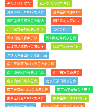
无锡金颐汇KTV
福州新冶会KTV电话
济南环球一号KTV怎么样
济南新闻大厦KTV
贵阳盛世花都夜总会电话
贵阳鲜花大厦KTV
北京东方美爵夜总会电话
名帝会KTV
深圳国色天香俱乐部
深圳缤纷年代夜总会
深圳帝龙城夜总会怎么样
深圳宝丽娱乐会所
深圳天壹会国际俱乐部电话
南京天丰酒店KTV夜总会怎么样
南京缘曼KTV夜总会电话
南京白宫会夜总会
南京晚妆国际夜总会
南京汇豪国际夜总会
南京天京国际ktv会所怎么样
南京蓝梦娱乐会所电话
南京王府壹号KTV怎么样
南京金色年华KTV电话
苏州凯旋门夜总会
苏州江南汇二号夜总会电话