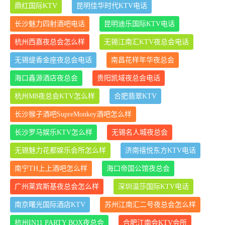
鼎红国际KTV
昆明佳华时代KTV电话
长沙魅力四射酒吧电话
昆明迪乐国际KTV电话
杭州西嘉夜总会怎么样
无锡江南汇KTV夜总会电话
无锡缇香金座夜总会电话
南昌花样年华夜总会
海口鑫源酒店夜总会
贵阳凯域夜总会电话
杭州M8夜总会KTV怎么样
合肥翡翠KTV
长沙猴子酒吧SupreMonkey酒吧怎么样
长沙罗马娱乐KTV怎么样
无锡名人城夜总会
无锡魅力花都娱乐会所怎么样
济南禧悦东方KTV电话
南宁TH上上酒吧怎么样
海口帝国公馆夜总会
广州莱宾斯基夜总会怎么样
深圳温莎国际KTV电话
南京曙光国际酒店KTV
苏州江南汇二号夜总会怎么样
杭州IN11 PARTY BOX夜总会
合肥江南会KTV会所