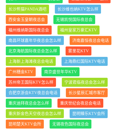
长沙熊猫PANDA酒吧
长沙维也纳KTV怎么样
西安金玉皇朝夜总会
无锡凯悦国际夜总会
福州维纳斯国际夜总会
福州皇家万豪汇KTV
南昌环球嘉年华夜总会怎么样
济南嘉恒夜总会电话
北京海航国际夜总会怎么样
雾里花KTV
上海新上海滩夜总会电话
上海鼎红国际KTV电话
广州穗金KTV
南京盛世年华KTV
苏州帝王国际KTV怎么样
宁波君临夜总会怎么样
合肥京浙会KTV夜总会电话
长沙星辰汇城市客厅
重庆迪拜夜总会怎么样
重庆世纪会夜总会电话
重庆新金色天空夜总会怎么样
昆明臻乐KTV会所
昆明楚天KTV会所
无锡夜色国际夜总会