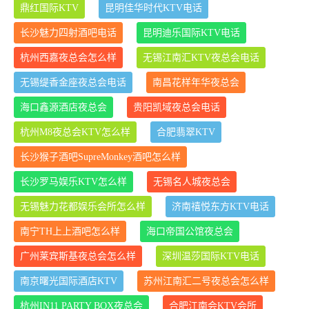
鼎红国际KTV
昆明佳华时代KTV电话
长沙魅力四射酒吧电话
昆明迪乐国际KTV电话
杭州西嘉夜总会怎么样
无锡江南汇KTV夜总会电话
无锡缇香金座夜总会电话
南昌花样年华夜总会
海口鑫源酒店夜总会
贵阳凯域夜总会电话
杭州M8夜总会KTV怎么样
合肥翡翠KTV
长沙猴子酒吧SupreMonkey酒吧怎么样
长沙罗马娱乐KTV怎么样
无锡名人城夜总会
无锡魅力花都娱乐会所怎么样
济南禧悦东方KTV电话
南宁TH上上酒吧怎么样
海口帝国公馆夜总会
广州莱宾斯基夜总会怎么样
深圳温莎国际KTV电话
南京曙光国际酒店KTV
苏州江南汇二号夜总会怎么样
杭州IN11 PARTY BOX夜总会
合肥江南会KTV会所