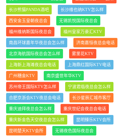
长沙熊猫PANDA酒吧
长沙维也纳KTV怎么样
西安金玉皇朝夜总会
无锡凯悦国际夜总会
福州维纳斯国际夜总会
福州皇家万豪汇KTV
南昌环球嘉年华夜总会怎么样
济南嘉恒夜总会电话
北京海航国际夜总会怎么样
雾里花KTV
上海新上海滩夜总会电话
上海鼎红国际KTV电话
广州穗金KTV
南京盛世年华KTV
苏州帝王国际KTV怎么样
宁波君临夜总会怎么样
合肥京浙会KTV夜总会电话
长沙星辰汇城市客厅
重庆迪拜夜总会怎么样
重庆世纪会夜总会电话
重庆新金色天空夜总会怎么样
昆明臻乐KTV会所
昆明楚天KTV会所
无锡夜色国际夜总会