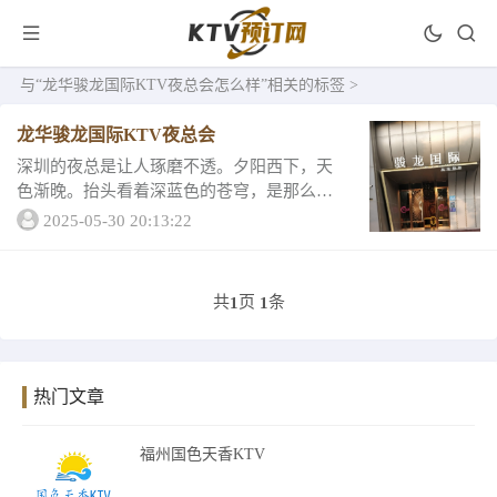
与
“龙华骏龙国际KTV夜总会怎么样”
相关的标签 >
龙华骏龙国际KTV夜总会
深圳的夜总是让人琢磨不透。夕阳西下，天
色渐晚。抬头看着深蓝色的苍穹，是那么的
温柔，柔和的明悦挂在天空中，让人觉得十
2025-05-30 20:13:22
分宁静。望向深圳的街道，却是最热闹的地
方。人们在这个夜晚，选择着不一样的夜生
活，每个人...
共
页
条
1
1
热门文章
福州国色天香KTV