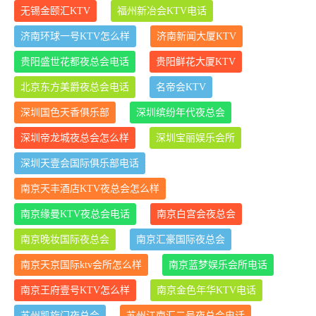
无锡金颐汇KTV
福州新冶会KTV电话
济南环球一号KTV怎么样
济南新闻大厦KTV
贵阳盛世花都夜总会电话
贵阳鲜花大厦KTV
北京东方美爵夜总会电话
名帝会KTV
深圳国色天香俱乐部
深圳缤纷年代夜总会
深圳帝龙城夜总会怎么样
深圳宝丽娱乐会所
深圳天壹会国际俱乐部电话
南京天丰酒店KTV夜总会怎么样
南京缘曼KTV夜总会电话
南京白宫会夜总会
南京晚妆国际夜总会
南京汇豪国际夜总会
南京天京国际ktv会所怎么样
南京蓝梦娱乐会所电话
南京王府壹号KTV怎么样
南京金色年华KTV电话
苏州凯旋门夜总会
苏州江南汇二号夜总会电话