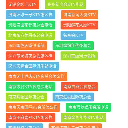
无锡金颐汇KTV
福州新冶会KTV电话
济南环球一号KTV怎么样
济南新闻大厦KTV
贵阳盛世花都夜总会电话
贵阳鲜花大厦KTV
北京东方美爵夜总会电话
名帝会KTV
深圳国色天香俱乐部
深圳缤纷年代夜总会
深圳帝龙城夜总会怎么样
深圳宝丽娱乐会所
深圳天壹会国际俱乐部电话
南京天丰酒店KTV夜总会怎么样
南京缘曼KTV夜总会电话
南京白宫会夜总会
南京晚妆国际夜总会
南京汇豪国际夜总会
南京天京国际ktv会所怎么样
南京蓝梦娱乐会所电话
南京王府壹号KTV怎么样
南京金色年华KTV电话
苏州凯旋门夜总会
苏州江南汇二号夜总会电话