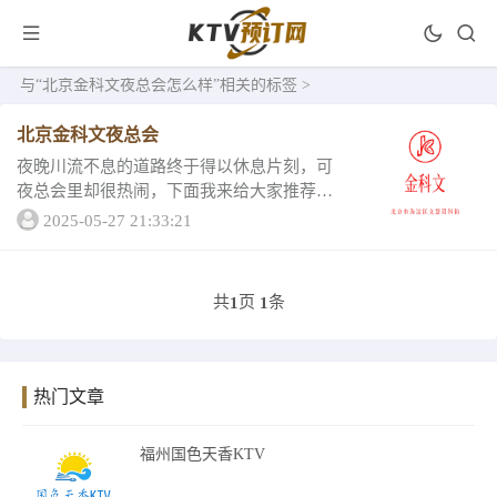
与
“北京金科文夜总会怎么样”
相关的标签 >
北京金科文夜总会
夜晚川流不息的道路终于得以休息片刻，可
夜总会里却很热闹，下面我来给大家推荐北
京金科文夜总会，来这里让你的夜晚充满期
2025-05-27 21:33:21
待，那就一起看看一、北京金科文夜总会以
行业精英为主体，专业化的管理，温馨舒适
的人性化无...
共
页
条
1
1
热门文章
福州国色天香KTV