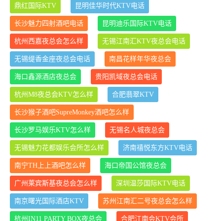
鼎红国际KTV
昆明佳华时代KTV电话
长沙魅力四射酒吧电话
昆明迪乐国际KTV电话
杭州西嘉夜总会怎么样
无锡江南汇KTV夜总会电话
无锡缇香金座夜总会电话
南昌花样年华夜总会
海口鑫源酒店夜总会
贵阳凯域夜总会电话
杭州M8夜总会KTV怎么样
合肥翡翠KTV
长沙猴子酒吧SupreMonkey酒吧怎么样
长沙罗马娱乐KTV怎么样
无锡名人城夜总会
无锡魅力花都娱乐会所怎么样
济南禧悦东方KTV电话
南宁TH上上酒吧怎么样
海口帝国公馆夜总会
广州莱宾斯基夜总会怎么样
深圳温莎国际KTV电话
南京曙光国际酒店KTV
苏州江南汇二号夜总会怎么样
杭州IN11 PARTY BOX夜总会
合肥江南会KTV会所