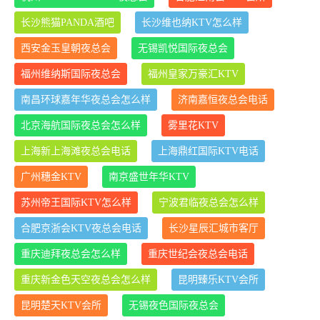
长沙熊猫PANDA酒吧
长沙维也纳KTV怎么样
西安金玉皇朝夜总会
无锡凯悦国际夜总会
福州维纳斯国际夜总会
福州皇家万豪汇KTV
南昌环球嘉年华夜总会怎么样
济南嘉恒夜总会电话
北京海航国际夜总会怎么样
雾里花KTV
上海新上海滩夜总会电话
上海鼎红国际KTV电话
广州穗金KTV
南京盛世年华KTV
苏州帝王国际KTV怎么样
宁波君临夜总会怎么样
合肥京浙会KTV夜总会电话
长沙星辰汇城市客厅
重庆迪拜夜总会怎么样
重庆世纪会夜总会电话
重庆新金色天空夜总会怎么样
昆明臻乐KTV会所
昆明楚天KTV会所
无锡夜色国际夜总会