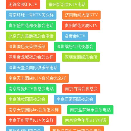
无锡金颐汇KTV
福州新冶会KTV电话
济南环球一号KTV怎么样
济南新闻大厦KTV
贵阳盛世花都夜总会电话
贵阳鲜花大厦KTV
北京东方美爵夜总会电话
名帝会KTV
深圳国色天香俱乐部
深圳缤纷年代夜总会
深圳帝龙城夜总会怎么样
深圳宝丽娱乐会所
深圳天壹会国际俱乐部电话
南京天丰酒店KTV夜总会怎么样
南京缘曼KTV夜总会电话
南京白宫会夜总会
南京晚妆国际夜总会
南京汇豪国际夜总会
南京天京国际ktv会所怎么样
南京蓝梦娱乐会所电话
南京王府壹号KTV怎么样
南京金色年华KTV电话
苏州凯旋门夜总会
苏州江南汇二号夜总会电话