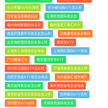
长沙熊猫PANDA酒吧
长沙维也纳KTV怎么样
西安金玉皇朝夜总会
无锡凯悦国际夜总会
福州维纳斯国际夜总会
福州皇家万豪汇KTV
南昌环球嘉年华夜总会怎么样
济南嘉恒夜总会电话
北京海航国际夜总会怎么样
雾里花KTV
上海新上海滩夜总会电话
上海鼎红国际KTV电话
广州穗金KTV
南京盛世年华KTV
苏州帝王国际KTV怎么样
宁波君临夜总会怎么样
合肥京浙会KTV夜总会电话
长沙星辰汇城市客厅
重庆迪拜夜总会怎么样
重庆世纪会夜总会电话
重庆新金色天空夜总会怎么样
昆明臻乐KTV会所
昆明楚天KTV会所
无锡夜色国际夜总会