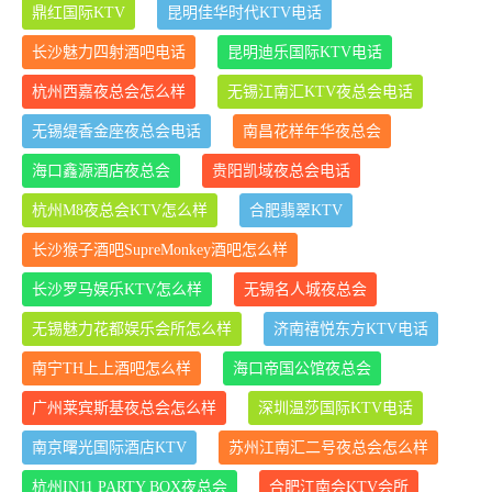
鼎红国际KTV
昆明佳华时代KTV电话
长沙魅力四射酒吧电话
昆明迪乐国际KTV电话
杭州西嘉夜总会怎么样
无锡江南汇KTV夜总会电话
无锡缇香金座夜总会电话
南昌花样年华夜总会
海口鑫源酒店夜总会
贵阳凯域夜总会电话
杭州M8夜总会KTV怎么样
合肥翡翠KTV
长沙猴子酒吧SupreMonkey酒吧怎么样
长沙罗马娱乐KTV怎么样
无锡名人城夜总会
无锡魅力花都娱乐会所怎么样
济南禧悦东方KTV电话
南宁TH上上酒吧怎么样
海口帝国公馆夜总会
广州莱宾斯基夜总会怎么样
深圳温莎国际KTV电话
南京曙光国际酒店KTV
苏州江南汇二号夜总会怎么样
杭州IN11 PARTY BOX夜总会
合肥江南会KTV会所