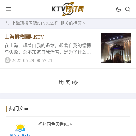
与
“上海凯撒国际KTV怎么样”
相关的标签 >
上海凯撒国际KTV
在上海、想着自我的退缩，想着自我的懦弱
与失败，总不知道自我活着，是为了什么，
人生难得几回搏，潇洒过一生，这是我做了
2025-05-29 00:57:21
这么多年成都KTV行业得到的一些感受，这
个世界重要的是自己，是自己开不开心，是
自己温暖...
共
页
条
1
1
热门文章
福州国色天香KTV