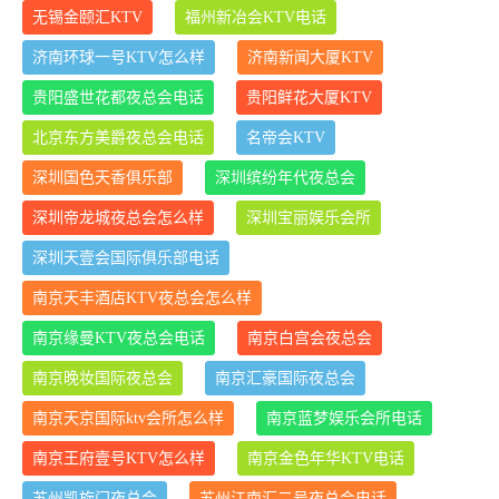
无锡金颐汇KTV
福州新冶会KTV电话
济南环球一号KTV怎么样
济南新闻大厦KTV
贵阳盛世花都夜总会电话
贵阳鲜花大厦KTV
北京东方美爵夜总会电话
名帝会KTV
深圳国色天香俱乐部
深圳缤纷年代夜总会
深圳帝龙城夜总会怎么样
深圳宝丽娱乐会所
深圳天壹会国际俱乐部电话
南京天丰酒店KTV夜总会怎么样
南京缘曼KTV夜总会电话
南京白宫会夜总会
南京晚妆国际夜总会
南京汇豪国际夜总会
南京天京国际ktv会所怎么样
南京蓝梦娱乐会所电话
南京王府壹号KTV怎么样
南京金色年华KTV电话
苏州凯旋门夜总会
苏州江南汇二号夜总会电话