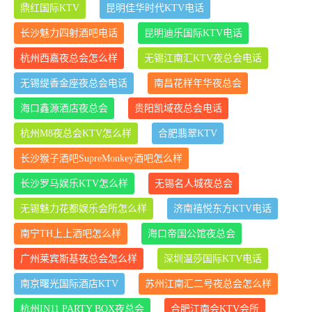
鼎红国际KTV
昆明佳华时代KTV电话
长沙魅力四射酒吧电话
昆明迪乐国际KTV电话
杭州西嘉夜总会怎么样
无锡江南汇KTV夜总会电话
无锡缇香金座夜总会电话
南昌花样年华夜总会
海口鑫源酒店夜总会
贵阳凯域夜总会电话
杭州M8夜总会KTV怎么样
合肥翡翠KTV
长沙猴子酒吧SupreMonkey酒吧怎么样
长沙罗马娱乐KTV怎么样
无锡名人城夜总会
无锡魅力花都娱乐会所怎么样
济南禧悦东方KTV电话
南宁TH上上酒吧怎么样
海口帝国公馆夜总会
广州莱宾斯基夜总会怎么样
深圳温莎国际KTV电话
南京曙光国际酒店KTV
苏州江南汇二号夜总会怎么样
杭州IN11 PARTY BOX夜总会
合肥江南会KTV会所