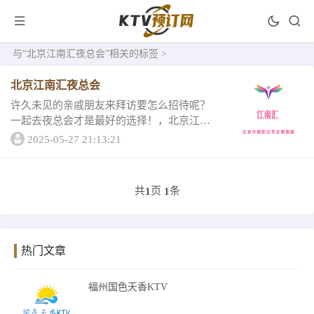
与
“北京江南汇夜总会”
相关的标签 >
北京江南汇夜总会
许久未见的亲戚朋友来拜访要怎么招待呢？
一起去夜总会才是最好的选择！，北京江南
汇夜总会是你招待朋友的好地方，现在就和
2025-05-27 21:13:21
小编来看看详情1、北京江南汇夜总会一北京
江南汇夜总会经营理念，融洽现代业人文与
高品质气...
共
页
条
1
1
热门文章
福州国色天香KTV