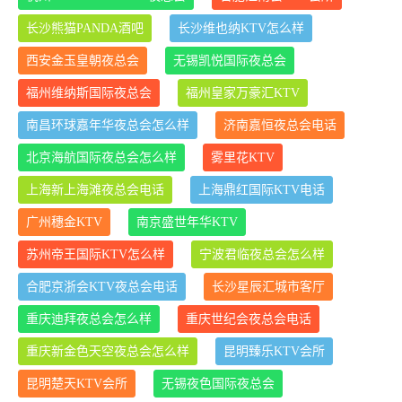
长沙熊猫PANDA酒吧
长沙维也纳KTV怎么样
西安金玉皇朝夜总会
无锡凯悦国际夜总会
福州维纳斯国际夜总会
福州皇家万豪汇KTV
南昌环球嘉年华夜总会怎么样
济南嘉恒夜总会电话
北京海航国际夜总会怎么样
雾里花KTV
上海新上海滩夜总会电话
上海鼎红国际KTV电话
广州穗金KTV
南京盛世年华KTV
苏州帝王国际KTV怎么样
宁波君临夜总会怎么样
合肥京浙会KTV夜总会电话
长沙星辰汇城市客厅
重庆迪拜夜总会怎么样
重庆世纪会夜总会电话
重庆新金色天空夜总会怎么样
昆明臻乐KTV会所
昆明楚天KTV会所
无锡夜色国际夜总会